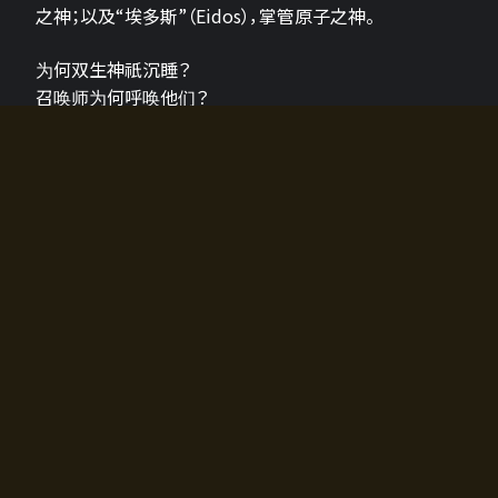
之神；以及“埃多斯”（Eidos），掌管原子之神。
为何双生神祇沉睡？
召唤师为何呼唤他们？
为何通往埃尔多拉迪亚的大门开启？
故事的真相将由玩家的行动揭晓，玩家的选择将影响游
戏中的走向。
所有答案都掌握在你的手中。
如何开始游戏
入门超级简单！只需安装钱包应用♪
您可以在电脑和智能手机上畅玩！