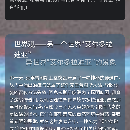
有”它们！
世界观——另一个世界“艾尔多拉
迪亚”
异世界“艾尔多拉迪亚”的景象
那一天，克里普图斯上空突然开启了一扇神秘的传送门。
从门中涌出的瘴气笼罩了整个克里普图斯大陆，导致传
统的召唤方法失效。阿克拉斯召唤殿为了探明原因，调查
了这扇传送门，发现它通往异世界埃尔多拉迪亚。虽然那
里曾经繁荣昌盛，但如今已不见人类的踪影；取而代之的
是凶猛的怪物，它们在郁郁葱葱的自然环境中游荡，吞噬
着文明的残骸。就在这片废墟之中，一种名为“埃尔德碎
片”的神秘物质被发现，同时还发现了相关的研究文献。