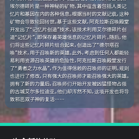
埃尔德碎片是一种神秘的矿物，其中蕴含着包括人类记
忆片和基因在内的各种信息。根据当时的文献记载，这种
矿物会导致轮回转世。基于这些文献，阿克拉斯召唤殿堂
开发出了“记忆片创造”技术，该技术利用艾尔德碎片创
造“记忆片”，即保存着英雄信息的记忆片碎片。随后，他
们将这些记忆片碎片组合起来，创造出了“德尔塔召
唤”技术，用于召唤新的英雄。此外，考虑到任何人都能轻
易利用资源召唤英雄的危险性，阿克拉斯召唤殿堂发行
了“勇者之力水晶”，作为值得信赖的召唤师的证明。规则
也进行了修改，只有强大的召唤师才能召唤强大的英雄。
拥有了新的力量后，召唤师们开始开发被凶猛怪物占领
的古城艾尔多拉迪亚。他们却浑然不知，这项开发也将导
致邪恶双子神的复活……