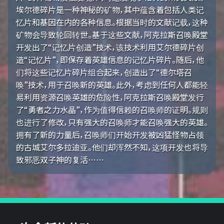
埃尔德碎片是一种神秘的矿物，其中蕴含着包括人类记
忆片和基因在内的各种信息。根据当时的文献记载，这种
矿物会导致轮回转世。基于这些文献，阿克拉斯召唤殿堂
开发出了“记忆片创造”技术，该技术利用艾尔德碎片创
造“记忆片”，即保存着英雄信息的记忆片碎片。随后，他
们将这些记忆片碎片组合起来，创造出了“德尔塔召
唤”技术，用于召唤新的英雄。此外，考虑到任何人都能轻
易利用资源召唤英雄的危险性，阿克拉斯召唤殿堂发行
了“勇者之力水晶”，作为值得信赖的召唤师的证明。规则
也进行了修改，只有强大的召唤师才能召唤强大的英雄。
拥有了新的力量后，召唤师们开始开发被凶猛怪物占领
的古城艾尔多拉迪亚。他们却浑然不知，这项开发也将导
致邪恶双子神的复活……