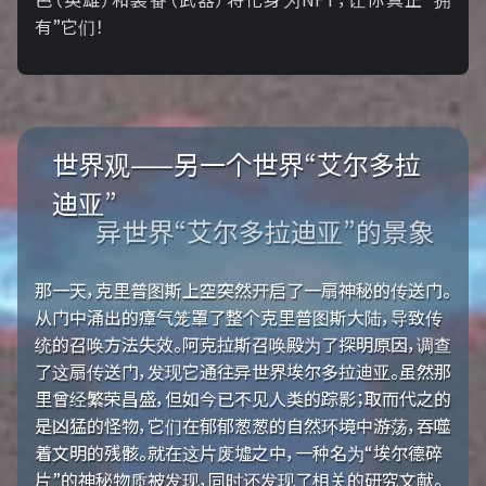
有”它们！
世界观——另一个世界“艾尔多拉
迪亚”
异世界“艾尔多拉迪亚”的景象
那一天，克里普图斯上空突然开启了一扇神秘的传送门。
从门中涌出的瘴气笼罩了整个克里普图斯大陆，导致传
统的召唤方法失效。阿克拉斯召唤殿为了探明原因，调查
了这扇传送门，发现它通往异世界埃尔多拉迪亚。虽然那
里曾经繁荣昌盛，但如今已不见人类的踪影；取而代之的
是凶猛的怪物，它们在郁郁葱葱的自然环境中游荡，吞噬
着文明的残骸。就在这片废墟之中，一种名为“埃尔德碎
片”的神秘物质被发现，同时还发现了相关的研究文献。