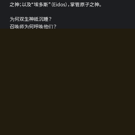
之神；以及“埃多斯”（Eidos），掌管原子之神。
为何双生神祇沉睡？
召唤师为何呼唤他们？
为何通往埃尔多拉迪亚的大门开启？
故事的真相将由玩家的行动揭晓，玩家的选择将影响游
戏中的走向。
所有答案都掌握在你的手中。
如何开始游戏
入门超级简单！只需安装钱包应用♪
您可以在电脑和智能手机上畅玩！