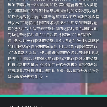
埃尔德碎片是一种神秘的矿物，其中蕴含着包括人类记
忆片和基因在内的各种信息。根据当时的文献记载，这种
矿物会导致轮回转世。基于这些文献，阿克拉斯召唤殿堂
开发出了“记忆片创造”技术，该技术利用艾尔德碎片创
造“记忆片”，即保存着英雄信息的记忆片碎片。随后，他
们将这些记忆片碎片组合起来，创造出了“德尔塔召
唤”技术，用于召唤新的英雄。此外，考虑到任何人都能轻
易利用资源召唤英雄的危险性，阿克拉斯召唤殿堂发行
了“勇者之力水晶”，作为值得信赖的召唤师的证明。规则
也进行了修改，只有强大的召唤师才能召唤强大的英雄。
拥有了新的力量后，召唤师们开始开发被凶猛怪物占领
的古城艾尔多拉迪亚。他们却浑然不知，这项开发也将导
致邪恶双子神的复活……