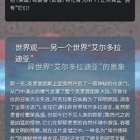
有”它们！
世界观——另一个世界“艾尔多拉
迪亚”
异世界“艾尔多拉迪亚”的景象
那一天，克里普图斯上空突然开启了一扇神秘的传送门。
从门中涌出的瘴气笼罩了整个克里普图斯大陆，导致传
统的召唤方法失效。阿克拉斯召唤殿为了探明原因，调查
了这扇传送门，发现它通往异世界埃尔多拉迪亚。虽然那
里曾经繁荣昌盛，但如今已不见人类的踪影；取而代之的
是凶猛的怪物，它们在郁郁葱葱的自然环境中游荡，吞噬
着文明的残骸。就在这片废墟之中，一种名为“埃尔德碎
片”的神秘物质被发现，同时还发现了相关的研究文献。