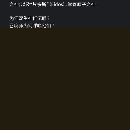
之神；以及“埃多斯”（Eidos），掌管原子之神。
为何双生神祇沉睡？
召唤师为何呼唤他们？
为何通往埃尔多拉迪亚的大门开启？
故事的真相将由玩家的行动揭晓，玩家的选择将影响游
戏中的走向。
所有答案都掌握在你的手中。
如何开始游戏
入门超级简单！只需安装钱包应用♪
您可以在电脑和智能手机上畅玩！