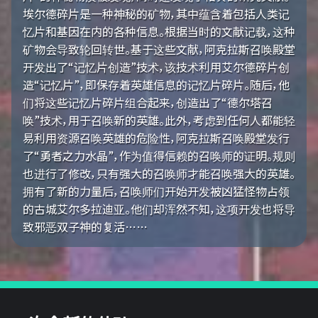
埃尔德碎片是一种神秘的矿物，其中蕴含着包括人类记
忆片和基因在内的各种信息。根据当时的文献记载，这种
矿物会导致轮回转世。基于这些文献，阿克拉斯召唤殿堂
开发出了“记忆片创造”技术，该技术利用艾尔德碎片创
造“记忆片”，即保存着英雄信息的记忆片碎片。随后，他
们将这些记忆片碎片组合起来，创造出了“德尔塔召
唤”技术，用于召唤新的英雄。此外，考虑到任何人都能轻
易利用资源召唤英雄的危险性，阿克拉斯召唤殿堂发行
了“勇者之力水晶”，作为值得信赖的召唤师的证明。规则
也进行了修改，只有强大的召唤师才能召唤强大的英雄。
拥有了新的力量后，召唤师们开始开发被凶猛怪物占领
的古城艾尔多拉迪亚。他们却浑然不知，这项开发也将导
致邪恶双子神的复活……