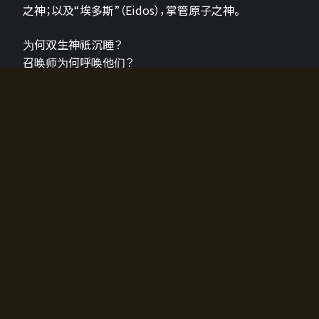
之神；以及“埃多斯”（Eidos），掌管原子之神。
为何双生神祇沉睡？
召唤师为何呼唤他们？
为何通往埃尔多拉迪亚的大门开启？
故事的真相将由玩家的行动揭晓，玩家的选择将影响游
戏中的走向。
所有答案都掌握在你的手中。
如何开始游戏
入门超级简单！只需安装钱包应用♪
您可以在电脑和智能手机上畅玩！