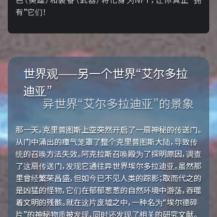
有”它们！
世界观——另一个世界“艾尔多拉
迪亚”
异世界“艾尔多拉迪亚”的景象
那一天，克里普图斯上空突然开启了一扇神秘的传送门。
从门中涌出的瘴气笼罩了整个克里普图斯大陆，导致传
统的召唤方法失效。阿克拉斯召唤殿为了探明原因，调查
了这扇传送门，发现它通往异世界埃尔多拉迪亚。虽然那
里曾经繁荣昌盛，但如今已不见人类的踪影；取而代之的
是凶猛的怪物，它们在郁郁葱葱的自然环境中游荡，吞噬
着文明的残骸。就在这片废墟之中，一种名为“埃尔德碎
片”的神秘物质被发现，同时还发现了相关的研究文献。