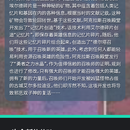
埃尔德碎片是一种神秘的矿物，其中蕴含着包括人类记
忆片和基因在内的各种信息。根据当时的文献记载，这种
矿物会导致轮回转世。基于这些文献，阿克拉斯召唤殿堂
开发出了“记忆片创造”技术，该技术利用艾尔德碎片创
造“记忆片”，即保存着英雄信息的记忆片碎片。随后，他
们将这些记忆片碎片组合起来，创造出了“德尔塔召
唤”技术，用于召唤新的英雄。此外，考虑到任何人都能轻
易利用资源召唤英雄的危险性，阿克拉斯召唤殿堂发行
了“勇者之力水晶”，作为值得信赖的召唤师的证明。规则
也进行了修改，只有强大的召唤师才能召唤强大的英雄。
拥有了新的力量后，召唤师们开始开发被凶猛怪物占领
的古城艾尔多拉迪亚。他们却浑然不知，这项开发也将导
致邪恶双子神的复活……