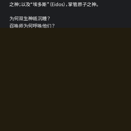
之神；以及“埃多斯”（Eidos），掌管原子之神。
为何双生神祇沉睡？
召唤师为何呼唤他们？
为何通往埃尔多拉迪亚的大门开启？
故事的真相将由玩家的行动揭晓，玩家的选择将影响游
戏中的走向。
所有答案都掌握在你的手中。
如何开始游戏
入门超级简单！只需安装钱包应用♪
您可以在电脑和智能手机上畅玩！