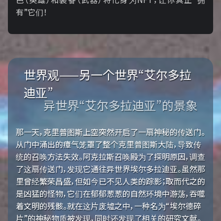
有”它们！
世界观——另一个世界“艾尔多拉
迪亚”
异世界“艾尔多拉迪亚”的景象
那一天，克里普图斯上空突然开启了一扇神秘的传送门。
从门中涌出的瘴气笼罩了整个克里普图斯大陆，导致传
统的召唤方法失效。阿克拉斯召唤殿为了探明原因，调查
了这扇传送门，发现它通往异世界埃尔多拉迪亚。虽然那
里曾经繁荣昌盛，但如今已不见人类的踪影；取而代之的
是凶猛的怪物，它们在郁郁葱葱的自然环境中游荡，吞噬
着文明的残骸。就在这片废墟之中，一种名为“埃尔德碎
片”的神秘物质被发现，同时还发现了相关的研究文献。