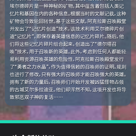
埃尔德碎片是一种神秘的矿物，其中蕴含着包括人类记
忆片和基因在内的各种信息。根据当时的文献记载，这种
矿物会导致轮回转世。基于这些文献，阿克拉斯召唤殿堂
开发出了“记忆片创造”技术，该技术利用艾尔德碎片创
造“记忆片”，即保存着英雄信息的记忆片碎片。随后，他
们将这些记忆片碎片组合起来，创造出了“德尔塔召
唤”技术，用于召唤新的英雄。此外，考虑到任何人都能轻
易利用资源召唤英雄的危险性，阿克拉斯召唤殿堂发行
了“勇者之力水晶”，作为值得信赖的召唤师的证明。规则
也进行了修改，只有强大的召唤师才能召唤强大的英雄。
拥有了新的力量后，召唤师们开始开发被凶猛怪物占领
的古城艾尔多拉迪亚。他们却浑然不知，这项开发也将导
致邪恶双子神的复活……