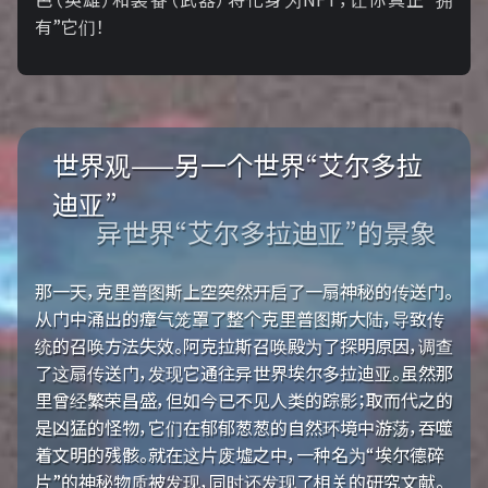
有”它们！
世界观——另一个世界“艾尔多拉
迪亚”
异世界“艾尔多拉迪亚”的景象
那一天，克里普图斯上空突然开启了一扇神秘的传送门。
从门中涌出的瘴气笼罩了整个克里普图斯大陆，导致传
统的召唤方法失效。阿克拉斯召唤殿为了探明原因，调查
了这扇传送门，发现它通往异世界埃尔多拉迪亚。虽然那
里曾经繁荣昌盛，但如今已不见人类的踪影；取而代之的
是凶猛的怪物，它们在郁郁葱葱的自然环境中游荡，吞噬
着文明的残骸。就在这片废墟之中，一种名为“埃尔德碎
片”的神秘物质被发现，同时还发现了相关的研究文献。