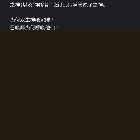
之神；以及“埃多斯”（Eidos），掌管原子之神。
为何双生神祇沉睡？
召唤师为何呼唤他们？
为何通往埃尔多拉迪亚的大门开启？
故事的真相将由玩家的行动揭晓，玩家的选择将影响游
戏中的走向。
所有答案都掌握在你的手中。
如何开始游戏
入门超级简单！只需安装钱包应用♪
您可以在电脑和智能手机上畅玩！