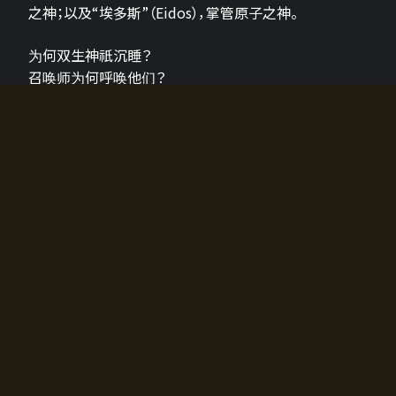
之神；以及“埃多斯”（Eidos），掌管原子之神。
为何双生神祇沉睡？
召唤师为何呼唤他们？
为何通往埃尔多拉迪亚的大门开启？
故事的真相将由玩家的行动揭晓，玩家的选择将影响游
戏中的走向。
所有答案都掌握在你的手中。
如何开始游戏
入门超级简单！只需安装钱包应用♪
您可以在电脑和智能手机上畅玩！