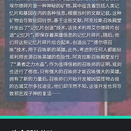
埃尔德碎片是一种神秘的矿物，其中蕴含着包括人类记
忆片和基因在内的各种信息。根据当时的文献记载，这种
矿物会导致轮回转世。基于这些文献，阿克拉斯召唤殿堂
开发出了“记忆片创造”技术，该技术利用艾尔德碎片创
造“记忆片”，即保存着英雄信息的记忆片碎片。随后，他
们将这些记忆片碎片组合起来，创造出了“德尔塔召
唤”技术，用于召唤新的英雄。此外，考虑到任何人都能轻
易利用资源召唤英雄的危险性，阿克拉斯召唤殿堂发行
了“勇者之力水晶”，作为值得信赖的召唤师的证明。规则
也进行了修改，只有强大的召唤师才能召唤强大的英雄。
拥有了新的力量后，召唤师们开始开发被凶猛怪物占领
的古城艾尔多拉迪亚。他们却浑然不知，这项开发也将导
致邪恶双子神的复活……