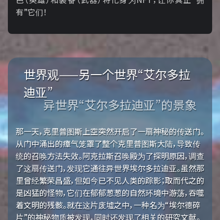
有”它们！
世界观——另一个世界“艾尔多拉
迪亚”
异世界“艾尔多拉迪亚”的景象
那一天，克里普图斯上空突然开启了一扇神秘的传送门。
从门中涌出的瘴气笼罩了整个克里普图斯大陆，导致传
统的召唤方法失效。阿克拉斯召唤殿为了探明原因，调查
了这扇传送门，发现它通往异世界埃尔多拉迪亚。虽然那
里曾经繁荣昌盛，但如今已不见人类的踪影；取而代之的
是凶猛的怪物，它们在郁郁葱葱的自然环境中游荡，吞噬
着文明的残骸。就在这片废墟之中，一种名为“埃尔德碎
片”的神秘物质被发现，同时还发现了相关的研究文献。