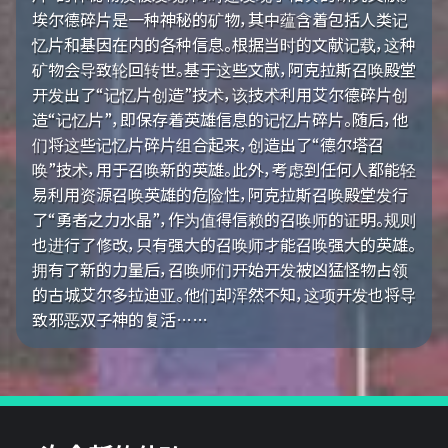
埃尔德碎片是一种神秘的矿物，其中蕴含着包括人类记
忆片和基因在内的各种信息。根据当时的文献记载，这种
矿物会导致轮回转世。基于这些文献，阿克拉斯召唤殿堂
开发出了“记忆片创造”技术，该技术利用艾尔德碎片创
造“记忆片”，即保存着英雄信息的记忆片碎片。随后，他
们将这些记忆片碎片组合起来，创造出了“德尔塔召
唤”技术，用于召唤新的英雄。此外，考虑到任何人都能轻
易利用资源召唤英雄的危险性，阿克拉斯召唤殿堂发行
了“勇者之力水晶”，作为值得信赖的召唤师的证明。规则
也进行了修改，只有强大的召唤师才能召唤强大的英雄。
拥有了新的力量后，召唤师们开始开发被凶猛怪物占领
的古城艾尔多拉迪亚。他们却浑然不知，这项开发也将导
致邪恶双子神的复活……