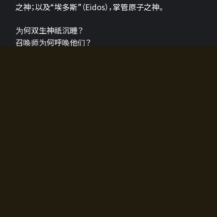
之神；以及“埃多斯”（Eidos），掌管原子之神。
为何双生神祇沉睡？
召唤师为何呼唤他们？
为何通往埃尔多拉迪亚的大门开启？
故事的真相将由玩家的行动揭晓，玩家的选择将影响游
戏中的走向。
所有答案都掌握在你的手中。
如何开始游戏
入门超级简单！只需安装钱包应用♪
您可以在电脑和智能手机上畅玩！