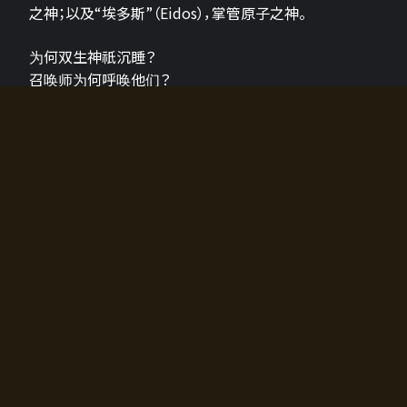
之神；以及“埃多斯”（Eidos），掌管原子之神。
为何双生神祇沉睡？
召唤师为何呼唤他们？
为何通往埃尔多拉迪亚的大门开启？
故事的真相将由玩家的行动揭晓，玩家的选择将影响游
戏中的走向。
所有答案都掌握在你的手中。
如何开始游戏
入门超级简单！只需安装钱包应用♪
您可以在电脑和智能手机上畅玩！