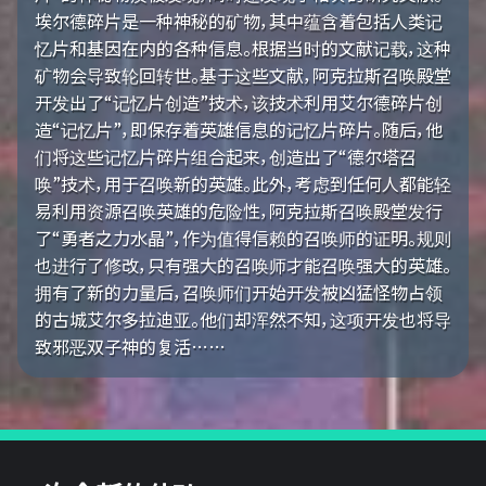
埃尔德碎片是一种神秘的矿物，其中蕴含着包括人类记
忆片和基因在内的各种信息。根据当时的文献记载，这种
矿物会导致轮回转世。基于这些文献，阿克拉斯召唤殿堂
开发出了“记忆片创造”技术，该技术利用艾尔德碎片创
造“记忆片”，即保存着英雄信息的记忆片碎片。随后，他
们将这些记忆片碎片组合起来，创造出了“德尔塔召
唤”技术，用于召唤新的英雄。此外，考虑到任何人都能轻
易利用资源召唤英雄的危险性，阿克拉斯召唤殿堂发行
了“勇者之力水晶”，作为值得信赖的召唤师的证明。规则
也进行了修改，只有强大的召唤师才能召唤强大的英雄。
拥有了新的力量后，召唤师们开始开发被凶猛怪物占领
的古城艾尔多拉迪亚。他们却浑然不知，这项开发也将导
致邪恶双子神的复活……