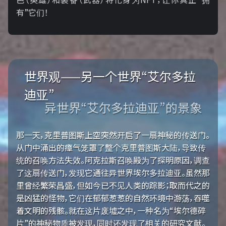
有”它们！
世界观——另一个世界“艾尔多拉
迪亚”
异世界“艾尔多拉迪亚”的景象
那一天，克里普图斯上空突然开启了一扇神秘的传送门。
从门中涌出的瘴气笼罩了整个克里普图斯大陆，导致传
统的召唤方法失效。阿克拉斯召唤殿为了探明原因，调查
了这扇传送门，发现它通往异世界埃尔多拉迪亚。虽然那
里曾经繁荣昌盛，但如今已不见人类的踪影；取而代之的
是凶猛的怪物，它们在郁郁葱葱的自然环境中游荡，吞噬
着文明的残骸。就在这片废墟之中，一种名为“埃尔德碎
片”的神秘物质被发现，同时还发现了相关的研究文献。