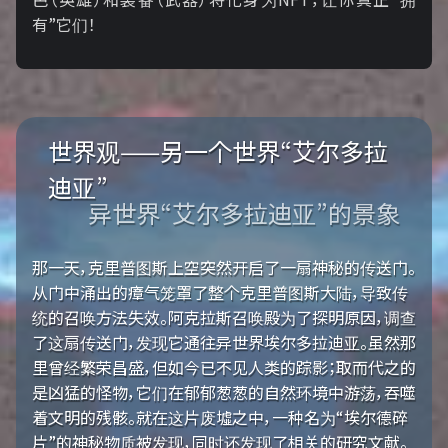
有”它们！
世界观——另一个世界“艾尔多拉
迪亚”
异世界“艾尔多拉迪亚”的景象
那一天，克里普图斯上空突然开启了一扇神秘的传送门。
从门中涌出的瘴气笼罩了整个克里普图斯大陆，导致传
统的召唤方法失效。阿克拉斯召唤殿为了探明原因，调查
了这扇传送门，发现它通往异世界埃尔多拉迪亚。虽然那
里曾经繁荣昌盛，但如今已不见人类的踪影；取而代之的
是凶猛的怪物，它们在郁郁葱葱的自然环境中游荡，吞噬
着文明的残骸。就在这片废墟之中，一种名为“埃尔德碎
片”的神秘物质被发现，同时还发现了相关的研究文献。