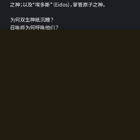
之神；以及“埃多斯”（Eidos），掌管原子之神。
为何双生神祇沉睡？
召唤师为何呼唤他们？
为何通往埃尔多拉迪亚的大门开启？
故事的真相将由玩家的行动揭晓，玩家的选择将影响游
戏中的走向。
所有答案都掌握在你的手中。
如何开始游戏
入门超级简单！只需安装钱包应用♪
您可以在电脑和智能手机上畅玩！