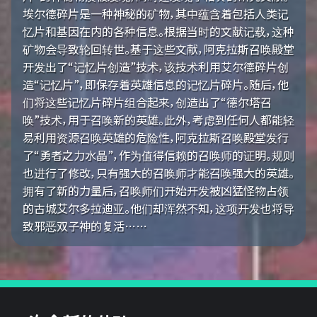
埃尔德碎片是一种神秘的矿物，其中蕴含着包括人类记
忆片和基因在内的各种信息。根据当时的文献记载，这种
矿物会导致轮回转世。基于这些文献，阿克拉斯召唤殿堂
开发出了“记忆片创造”技术，该技术利用艾尔德碎片创
造“记忆片”，即保存着英雄信息的记忆片碎片。随后，他
们将这些记忆片碎片组合起来，创造出了“德尔塔召
唤”技术，用于召唤新的英雄。此外，考虑到任何人都能轻
易利用资源召唤英雄的危险性，阿克拉斯召唤殿堂发行
了“勇者之力水晶”，作为值得信赖的召唤师的证明。规则
也进行了修改，只有强大的召唤师才能召唤强大的英雄。
拥有了新的力量后，召唤师们开始开发被凶猛怪物占领
的古城艾尔多拉迪亚。他们却浑然不知，这项开发也将导
致邪恶双子神的复活……