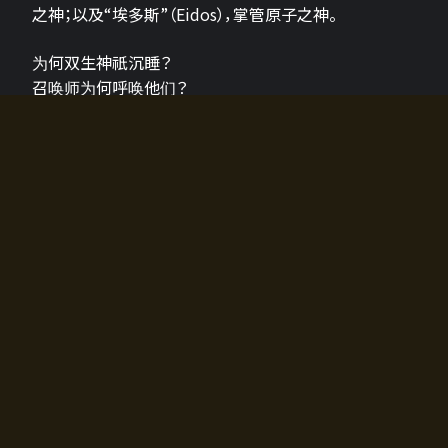
之神；以及“埃多斯”（Eidos），掌管原子之神。
为何双生神祇沉睡？
召唤师为何呼唤他们？
为何通往埃尔多拉迪亚的大门开启？
故事的真相将由玩家的行动揭晓，玩家的选择将影响游
戏中的走向。
所有答案都掌握在你的手中。
如何开始游戏
入门超级简单！只需安装钱包应用♪
您可以在电脑和智能手机上畅玩！