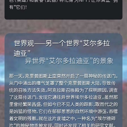
有”它们！
世界观——另一个世界“艾尔多拉
迪亚”
异世界“艾尔多拉迪亚”的景象
那一天，克里普图斯上空突然开启了一扇神秘的传送门。
从门中涌出的瘴气笼罩了整个克里普图斯大陆，导致传
统的召唤方法失效。阿克拉斯召唤殿为了探明原因，调查
了这扇传送门，发现它通往异世界埃尔多拉迪亚。虽然那
里曾经繁荣昌盛，但如今已不见人类的踪影；取而代之的
是凶猛的怪物，它们在郁郁葱葱的自然环境中游荡，吞噬
着文明的残骸。就在这片废墟之中，一种名为“埃尔德碎
片”的神秘物质被发现，同时还发现了相关的研究文献。