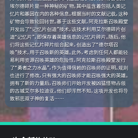
埃尔德碎片是一种神秘的矿物，其中蕴含着包括人类记
忆片和基因在内的各种信息。根据当时的文献记载，这种
矿物会导致轮回转世。基于这些文献，阿克拉斯召唤殿堂
开发出了“记忆片创造”技术，该技术利用艾尔德碎片创
造“记忆片”，即保存着英雄信息的记忆片碎片。随后，他
们将这些记忆片碎片组合起来，创造出了“德尔塔召
唤”技术，用于召唤新的英雄。此外，考虑到任何人都能轻
易利用资源召唤英雄的危险性，阿克拉斯召唤殿堂发行
了“勇者之力水晶”，作为值得信赖的召唤师的证明。规则
也进行了修改，只有强大的召唤师才能召唤强大的英雄。
拥有了新的力量后，召唤师们开始开发被凶猛怪物占领
的古城艾尔多拉迪亚。他们却浑然不知，这项开发也将导
致邪恶双子神的复活……