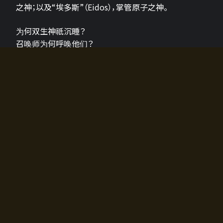
之神；以及“埃多斯”（Eidos），掌管原子之神。
为何双生神祇沉睡？
召唤师为何呼唤他们？
为何通往埃尔多拉迪亚的大门开启？
故事的真相将由玩家的行动揭晓，玩家的选择将影响游
戏中的走向。
所有答案都掌握在你的手中。
如何开始游戏
入门超级简单！只需安装钱包应用♪
您可以在电脑和智能手机上畅玩！