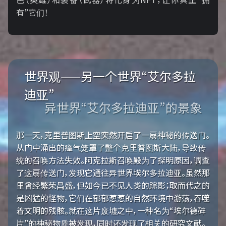
有”它们！
世界观——另一个世界“艾尔多拉
迪亚”
异世界“艾尔多拉迪亚”的景象
那一天，克里普图斯上空突然开启了一扇神秘的传送门。
从门中涌出的瘴气笼罩了整个克里普图斯大陆，导致传
统的召唤方法失效。阿克拉斯召唤殿为了探明原因，调查
了这扇传送门，发现它通往异世界埃尔多拉迪亚。虽然那
里曾经繁荣昌盛，但如今已不见人类的踪影；取而代之的
是凶猛的怪物，它们在郁郁葱葱的自然环境中游荡，吞噬
着文明的残骸。就在这片废墟之中，一种名为“埃尔德碎
片”的神秘物质被发现，同时还发现了相关的研究文献。