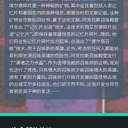
埃尔德碎片是一种神秘的矿物，其中蕴含着包括人类记
忆片和基因在内的各种信息。根据当时的文献记载，这种
矿物会导致轮回转世。基于这些文献，阿克拉斯召唤殿堂
开发出了“记忆片创造”技术，该技术利用艾尔德碎片创
造“记忆片”，即保存着英雄信息的记忆片碎片。随后，他
们将这些记忆片碎片组合起来，创造出了“德尔塔召
唤”技术，用于召唤新的英雄。此外，考虑到任何人都能轻
易利用资源召唤英雄的危险性，阿克拉斯召唤殿堂发行
了“勇者之力水晶”，作为值得信赖的召唤师的证明。规则
也进行了修改，只有强大的召唤师才能召唤强大的英雄。
拥有了新的力量后，召唤师们开始开发被凶猛怪物占领
的古城艾尔多拉迪亚。他们却浑然不知，这项开发也将导
致邪恶双子神的复活……