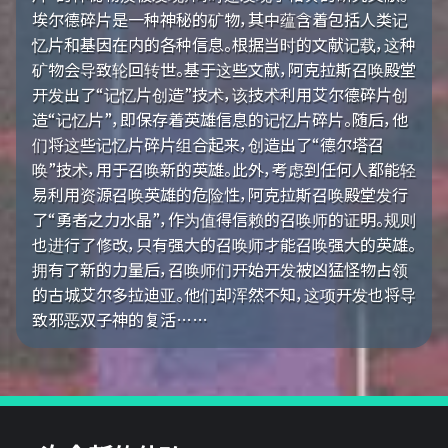
埃尔德碎片是一种神秘的矿物，其中蕴含着包括人类记
忆片和基因在内的各种信息。根据当时的文献记载，这种
矿物会导致轮回转世。基于这些文献，阿克拉斯召唤殿堂
开发出了“记忆片创造”技术，该技术利用艾尔德碎片创
造“记忆片”，即保存着英雄信息的记忆片碎片。随后，他
们将这些记忆片碎片组合起来，创造出了“德尔塔召
唤”技术，用于召唤新的英雄。此外，考虑到任何人都能轻
易利用资源召唤英雄的危险性，阿克拉斯召唤殿堂发行
了“勇者之力水晶”，作为值得信赖的召唤师的证明。规则
也进行了修改，只有强大的召唤师才能召唤强大的英雄。
拥有了新的力量后，召唤师们开始开发被凶猛怪物占领
的古城艾尔多拉迪亚。他们却浑然不知，这项开发也将导
致邪恶双子神的复活……