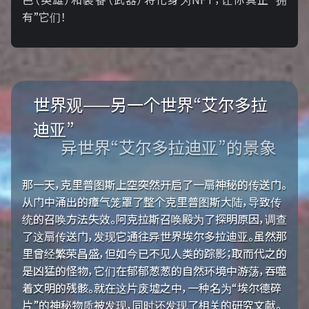
有”它们！
世界观——另一个世界“艾尔多拉
迪亚”
异世界“艾尔多拉迪亚”的景象
那一天，克里普图斯上空突然开启了一扇神秘的传送门。
从门中涌出的瘴气笼罩了整个克里普图斯大陆，导致传
统的召唤方法失效。阿克拉斯召唤殿为了探明原因，调查
了这扇传送门，发现它通往异世界埃尔多拉迪亚。虽然那
里曾经繁荣昌盛，但如今已不见人类的踪影；取而代之的
是凶猛的怪物，它们在郁郁葱葱的自然环境中游荡，吞噬
着文明的残骸。就在这片废墟之中，一种名为“埃尔德碎
片”的神秘物质被发现，同时还发现了相关的研究文献。