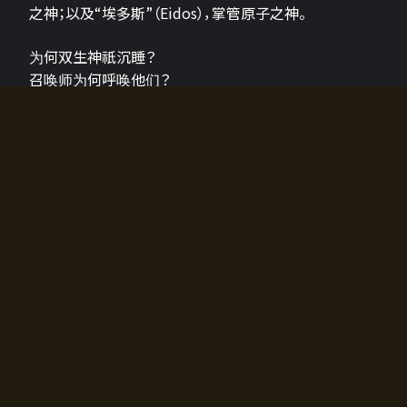
之神；以及“埃多斯”（Eidos），掌管原子之神。
为何双生神祇沉睡？
召唤师为何呼唤他们？
为何通往埃尔多拉迪亚的大门开启？
故事的真相将由玩家的行动揭晓，玩家的选择将影响游
戏中的走向。
所有答案都掌握在你的手中。
如何开始游戏
入门超级简单！只需安装钱包应用♪
您可以在电脑和智能手机上畅玩！