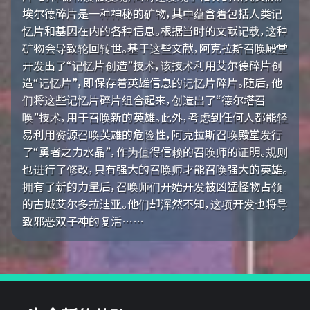
埃尔德碎片是一种神秘的矿物，其中蕴含着包括人类记
忆片和基因在内的各种信息。根据当时的文献记载，这种
矿物会导致轮回转世。基于这些文献，阿克拉斯召唤殿堂
开发出了“记忆片创造”技术，该技术利用艾尔德碎片创
造“记忆片”，即保存着英雄信息的记忆片碎片。随后，他
们将这些记忆片碎片组合起来，创造出了“德尔塔召
唤”技术，用于召唤新的英雄。此外，考虑到任何人都能轻
易利用资源召唤英雄的危险性，阿克拉斯召唤殿堂发行
了“勇者之力水晶”，作为值得信赖的召唤师的证明。规则
也进行了修改，只有强大的召唤师才能召唤强大的英雄。
拥有了新的力量后，召唤师们开始开发被凶猛怪物占领
的古城艾尔多拉迪亚。他们却浑然不知，这项开发也将导
致邪恶双子神的复活……