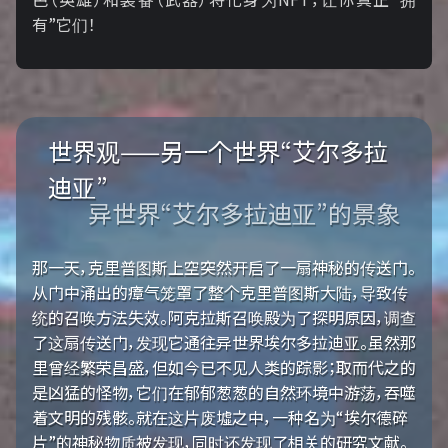
有”它们！
世界观——另一个世界“艾尔多拉
迪亚”
异世界“艾尔多拉迪亚”的景象
那一天，克里普图斯上空突然开启了一扇神秘的传送门。
从门中涌出的瘴气笼罩了整个克里普图斯大陆，导致传
统的召唤方法失效。阿克拉斯召唤殿为了探明原因，调查
了这扇传送门，发现它通往异世界埃尔多拉迪亚。虽然那
里曾经繁荣昌盛，但如今已不见人类的踪影；取而代之的
是凶猛的怪物，它们在郁郁葱葱的自然环境中游荡，吞噬
着文明的残骸。就在这片废墟之中，一种名为“埃尔德碎
片”的神秘物质被发现，同时还发现了相关的研究文献。