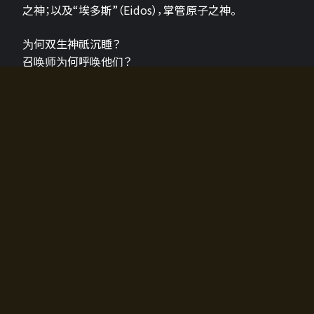
之神；以及“埃多斯”（Eidos），掌管原子之神。
为何双生神祇沉睡？
召唤师为何呼唤他们？
为何通往埃尔多拉迪亚的大门开启？
故事的真相将由玩家的行动揭晓，玩家的选择将影响游
戏中的走向。
所有答案都掌握在你的手中。
如何开始游戏
入门超级简单！只需安装钱包应用♪
您可以在电脑和智能手机上畅玩！