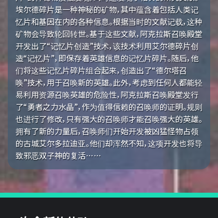
埃尔德碎片是一种神秘的矿物，其中蕴含着包括人类记
忆片和基因在内的各种信息。根据当时的文献记载，这种
矿物会导致轮回转世。基于这些文献，阿克拉斯召唤殿堂
开发出了“记忆片创造”技术，该技术利用艾尔德碎片创
造“记忆片”，即保存着英雄信息的记忆片碎片。随后，他
们将这些记忆片碎片组合起来，创造出了“德尔塔召
唤”技术，用于召唤新的英雄。此外，考虑到任何人都能轻
易利用资源召唤英雄的危险性，阿克拉斯召唤殿堂发行
了“勇者之力水晶”，作为值得信赖的召唤师的证明。规则
也进行了修改，只有强大的召唤师才能召唤强大的英雄。
拥有了新的力量后，召唤师们开始开发被凶猛怪物占领
的古城艾尔多拉迪亚。他们却浑然不知，这项开发也将导
致邪恶双子神的复活……