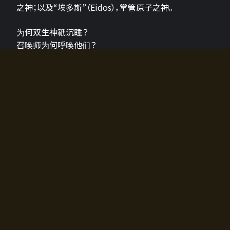
之神；以及“埃多斯”（Eidos），掌管原子之神。
为何双生神祇沉睡？
召唤师为何呼唤他们？
为何通往埃尔多拉迪亚的大门开启？
故事的真相将由玩家的行动揭晓，玩家的选择将影响游
戏中的走向。
所有答案都掌握在你的手中。
如何开始游戏
入门超级简单！只需安装钱包应用♪
您可以在电脑和智能手机上畅玩！