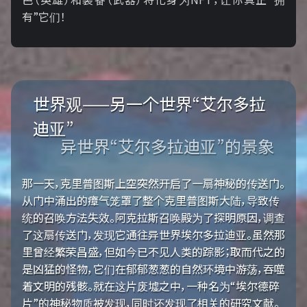
有”它们！
世界观——另一个世界“艾尔多拉
迪亚”
异世界“艾尔多拉迪亚”的景象
那一天，克里普图斯上空突然开启了一扇神秘的传送门。
从门中涌出的瘴气笼罩了整个克里普图斯大陆，导致传
统的召唤方法失效。阿克拉斯召唤殿为了探明原因，调查
了这扇传送门，发现它通往异世界埃尔多拉迪亚。虽然那
里曾经繁荣昌盛，但如今已不见人类的踪影；取而代之的
是凶猛的怪物，它们在郁郁葱葱的自然环境中游荡，吞噬
着文明的残骸。就在这片废墟之中，一种名为“埃尔德碎
片”的神秘物质被发现，同时还发现了相关的研究文献。