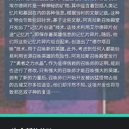
埃尔德碎片是一种神秘的矿物，其中蕴含着包括人类记
忆片和基因在内的各种信息。根据当时的文献记载，这种
矿物会导致轮回转世。基于这些文献，阿克拉斯召唤殿堂
开发出了“记忆片创造”技术，该技术利用艾尔德碎片创
造“记忆片”，即保存着英雄信息的记忆片碎片。随后，他
们将这些记忆片碎片组合起来，创造出了“德尔塔召
唤”技术，用于召唤新的英雄。此外，考虑到任何人都能轻
易利用资源召唤英雄的危险性，阿克拉斯召唤殿堂发行
了“勇者之力水晶”，作为值得信赖的召唤师的证明。规则
也进行了修改，只有强大的召唤师才能召唤强大的英雄。
拥有了新的力量后，召唤师们开始开发被凶猛怪物占领
的古城艾尔多拉迪亚。他们却浑然不知，这项开发也将导
致邪恶双子神的复活……