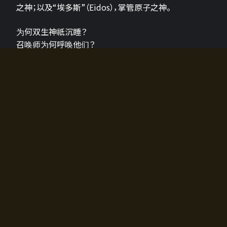
之神；以及“埃多斯”（Eidos），掌管原子之神。
为何双生神祇沉睡？
召唤师为何呼唤他们？
为何通往埃尔多拉迪亚的大门开启？
故事的真相将由玩家的行动揭晓，玩家的选择将影响游
戏中的走向。
所有答案都掌握在你的手中。
如何开始游戏
入门超级简单！只需安装钱包应用♪
您可以在电脑和智能手机上畅玩！