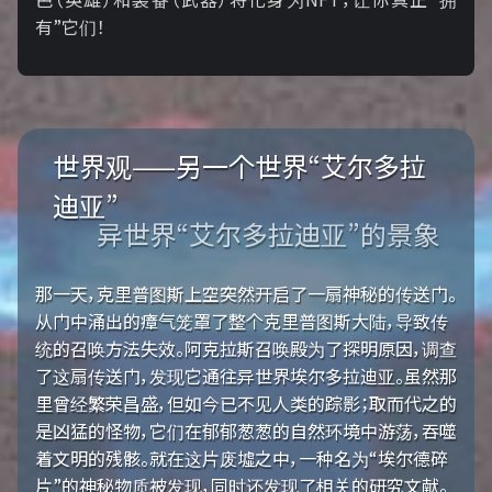
有”它们！
世界观——另一个世界“艾尔多拉
迪亚”
异世界“艾尔多拉迪亚”的景象
那一天，克里普图斯上空突然开启了一扇神秘的传送门。
从门中涌出的瘴气笼罩了整个克里普图斯大陆，导致传
统的召唤方法失效。阿克拉斯召唤殿为了探明原因，调查
了这扇传送门，发现它通往异世界埃尔多拉迪亚。虽然那
里曾经繁荣昌盛，但如今已不见人类的踪影；取而代之的
是凶猛的怪物，它们在郁郁葱葱的自然环境中游荡，吞噬
着文明的残骸。就在这片废墟之中，一种名为“埃尔德碎
片”的神秘物质被发现，同时还发现了相关的研究文献。