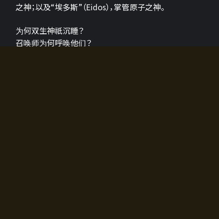
之神；以及“埃多斯”（Eidos），掌管原子之神。
为何双生神祇沉睡？
召唤师为何呼唤他们？
为何通往埃尔多拉迪亚的大门开启？
故事的真相将由玩家的行动揭晓，玩家的选择将影响游
戏中的走向。
所有答案都掌握在你的手中。
如何开始游戏
入门超级简单！只需安装钱包应用♪
您可以在电脑和智能手机上畅玩！