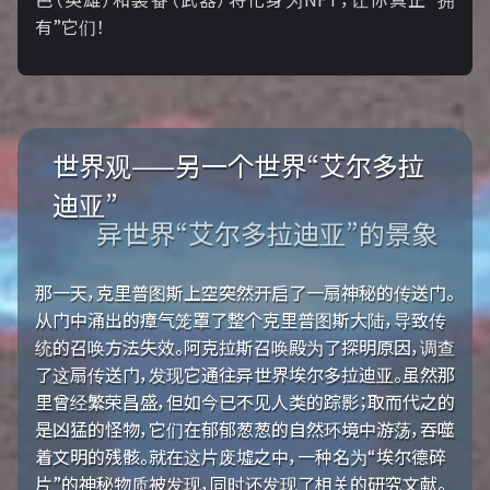
有”它们！
世界观——另一个世界“艾尔多拉
迪亚”
异世界“艾尔多拉迪亚”的景象
那一天，克里普图斯上空突然开启了一扇神秘的传送门。
从门中涌出的瘴气笼罩了整个克里普图斯大陆，导致传
统的召唤方法失效。阿克拉斯召唤殿为了探明原因，调查
了这扇传送门，发现它通往异世界埃尔多拉迪亚。虽然那
里曾经繁荣昌盛，但如今已不见人类的踪影；取而代之的
是凶猛的怪物，它们在郁郁葱葱的自然环境中游荡，吞噬
着文明的残骸。就在这片废墟之中，一种名为“埃尔德碎
片”的神秘物质被发现，同时还发现了相关的研究文献。