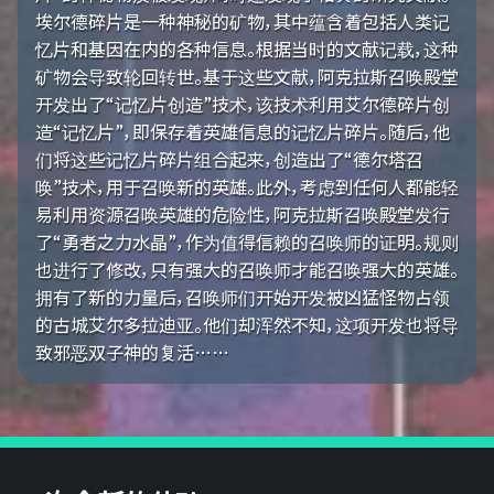
埃尔德碎片是一种神秘的矿物，其中蕴含着包括人类记
忆片和基因在内的各种信息。根据当时的文献记载，这种
矿物会导致轮回转世。基于这些文献，阿克拉斯召唤殿堂
开发出了“记忆片创造”技术，该技术利用艾尔德碎片创
造“记忆片”，即保存着英雄信息的记忆片碎片。随后，他
们将这些记忆片碎片组合起来，创造出了“德尔塔召
唤”技术，用于召唤新的英雄。此外，考虑到任何人都能轻
易利用资源召唤英雄的危险性，阿克拉斯召唤殿堂发行
了“勇者之力水晶”，作为值得信赖的召唤师的证明。规则
也进行了修改，只有强大的召唤师才能召唤强大的英雄。
拥有了新的力量后，召唤师们开始开发被凶猛怪物占领
的古城艾尔多拉迪亚。他们却浑然不知，这项开发也将导
致邪恶双子神的复活……