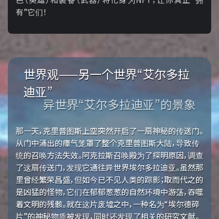
有”它们！
世界观——另一个世界“艾尔多拉
迪亚”
异世界“艾尔多拉迪亚”的景象
那一天，克里普图斯上空突然开启了一扇神秘的传送门。
从门中涌出的瘴气笼罩了整个克里普图斯大陆，导致传
统的召唤方法失效。阿克拉斯召唤殿为了探明原因，调查
了这扇传送门，发现它通往异世界埃尔多拉迪亚。虽然那
里曾经繁荣昌盛，但如今已不见人类的踪影；取而代之的
是凶猛的怪物，它们在郁郁葱葱的自然环境中游荡，吞噬
着文明的残骸。就在这片废墟之中，一种名为“埃尔德碎
片”的神秘物质被发现，同时还发现了相关的研究文献。