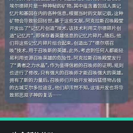
埃尔德碎片是一种神秘的矿物，其中蕴含着包括人类记
忆片和基因在内的各种信息。根据当时的文献记载，这种
矿物会导致轮回转世。基于这些文献，阿克拉斯召唤殿堂
开发出了“记忆片创造”技术，该技术利用艾尔德碎片创
造“记忆片”，即保存着英雄信息的记忆片碎片。随后，他
们将这些记忆片碎片组合起来，创造出了“德尔塔召
唤”技术，用于召唤新的英雄。此外，考虑到任何人都能轻
易利用资源召唤英雄的危险性，阿克拉斯召唤殿堂发行
了“勇者之力水晶”，作为值得信赖的召唤师的证明。规则
也进行了修改，只有强大的召唤师才能召唤强大的英雄。
拥有了新的力量后，召唤师们开始开发被凶猛怪物占领
的古城艾尔多拉迪亚。他们却浑然不知，这项开发也将导
致邪恶双子神的复活……