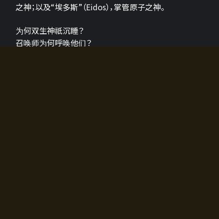
之神；以及“埃多斯”（Eidos），掌管原子之神。
为何双生神祇沉睡？
召唤师为何呼唤他们？
为何通往埃尔多拉迪亚的大门开启？
故事的真相将由玩家的行动揭晓，玩家的选择将影响游
戏中的走向。
所有答案都掌握在你的手中。
如何开始游戏
入门超级简单！只需安装钱包应用♪
您可以在电脑和智能手机上畅玩！