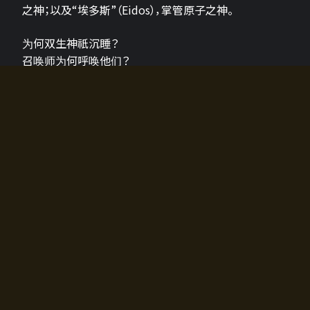
之神；以及“埃多斯”（Eidos），掌管原子之神。
为何双生神祇沉睡？
召唤师为何呼唤他们？
为何通往埃尔多拉迪亚的大门开启？
故事的真相将由玩家的行动揭晓，玩家的选择将影响游
戏中的走向。
所有答案都掌握在你的手中。
如何开始游戏
入门超级简单！只需安装钱包应用♪
您可以在电脑和智能手机上畅玩！