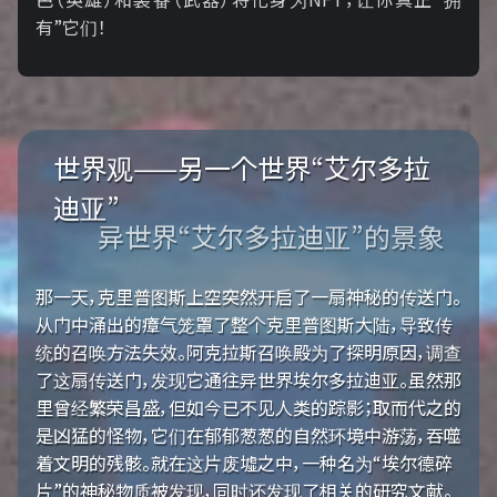
有”它们！
世界观——另一个世界“艾尔多拉
迪亚”
异世界“艾尔多拉迪亚”的景象
那一天，克里普图斯上空突然开启了一扇神秘的传送门。
从门中涌出的瘴气笼罩了整个克里普图斯大陆，导致传
统的召唤方法失效。阿克拉斯召唤殿为了探明原因，调查
了这扇传送门，发现它通往异世界埃尔多拉迪亚。虽然那
里曾经繁荣昌盛，但如今已不见人类的踪影；取而代之的
是凶猛的怪物，它们在郁郁葱葱的自然环境中游荡，吞噬
着文明的残骸。就在这片废墟之中，一种名为“埃尔德碎
片”的神秘物质被发现，同时还发现了相关的研究文献。