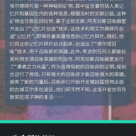
埃尔德碎片是一种神秘的矿物，其中蕴含着包括人类记
忆片和基因在内的各种信息。根据当时的文献记载，这种
矿物会导致轮回转世。基于这些文献，阿克拉斯召唤殿堂
开发出了“记忆片创造”技术，该技术利用艾尔德碎片创
造“记忆片”，即保存着英雄信息的记忆片碎片。随后，他
们将这些记忆片碎片组合起来，创造出了“德尔塔召
唤”技术，用于召唤新的英雄。此外，考虑到任何人都能轻
易利用资源召唤英雄的危险性，阿克拉斯召唤殿堂发行
了“勇者之力水晶”，作为值得信赖的召唤师的证明。规则
也进行了修改，只有强大的召唤师才能召唤强大的英雄。
拥有了新的力量后，召唤师们开始开发被凶猛怪物占领
的古城艾尔多拉迪亚。他们却浑然不知，这项开发也将导
致邪恶双子神的复活……