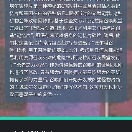
埃尔德碎片是一种神秘的矿物，其中蕴含着包括人类记
忆片和基因在内的各种信息。根据当时的文献记载，这种
矿物会导致轮回转世。基于这些文献，阿克拉斯召唤殿堂
开发出了“记忆片创造”技术，该技术利用艾尔德碎片创
造“记忆片”，即保存着英雄信息的记忆片碎片。随后，他
们将这些记忆片碎片组合起来，创造出了“德尔塔召
唤”技术，用于召唤新的英雄。此外，考虑到任何人都能轻
易利用资源召唤英雄的危险性，阿克拉斯召唤殿堂发行
了“勇者之力水晶”，作为值得信赖的召唤师的证明。规则
也进行了修改，只有强大的召唤师才能召唤强大的英雄。
拥有了新的力量后，召唤师们开始开发被凶猛怪物占领
的古城艾尔多拉迪亚。他们却浑然不知，这项开发也将导
致邪恶双子神的复活……