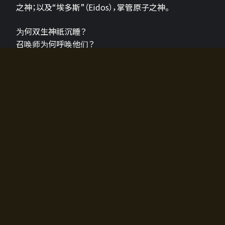
之神；以及“埃多斯”（Eidos），掌管原子之神。
为何双生神祇沉睡？
召唤师为何呼唤他们？
为何通往埃尔多拉迪亚的大门开启？
故事的真相将由玩家的行动揭晓，玩家的选择将影响游
戏中的走向。
所有答案都掌握在你的手中。
如何开始游戏
入门超级简单！只需安装钱包应用♪
您可以在电脑和智能手机上畅玩！