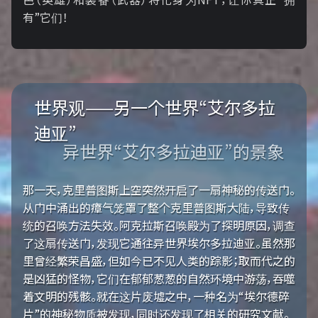
有”它们！
世界观——另一个世界“艾尔多拉
迪亚”
异世界“艾尔多拉迪亚”的景象
那一天，克里普图斯上空突然开启了一扇神秘的传送门。
从门中涌出的瘴气笼罩了整个克里普图斯大陆，导致传
统的召唤方法失效。阿克拉斯召唤殿为了探明原因，调查
了这扇传送门，发现它通往异世界埃尔多拉迪亚。虽然那
里曾经繁荣昌盛，但如今已不见人类的踪影；取而代之的
是凶猛的怪物，它们在郁郁葱葱的自然环境中游荡，吞噬
着文明的残骸。就在这片废墟之中，一种名为“埃尔德碎
片”的神秘物质被发现，同时还发现了相关的研究文献。