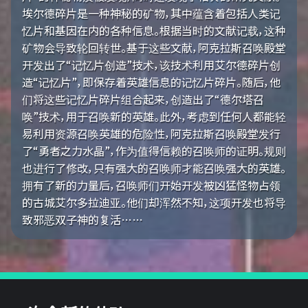
埃尔德碎片是一种神秘的矿物，其中蕴含着包括人类记
忆片和基因在内的各种信息。根据当时的文献记载，这种
矿物会导致轮回转世。基于这些文献，阿克拉斯召唤殿堂
开发出了“记忆片创造”技术，该技术利用艾尔德碎片创
造“记忆片”，即保存着英雄信息的记忆片碎片。随后，他
们将这些记忆片碎片组合起来，创造出了“德尔塔召
唤”技术，用于召唤新的英雄。此外，考虑到任何人都能轻
易利用资源召唤英雄的危险性，阿克拉斯召唤殿堂发行
了“勇者之力水晶”，作为值得信赖的召唤师的证明。规则
也进行了修改，只有强大的召唤师才能召唤强大的英雄。
拥有了新的力量后，召唤师们开始开发被凶猛怪物占领
的古城艾尔多拉迪亚。他们却浑然不知，这项开发也将导
致邪恶双子神的复活……