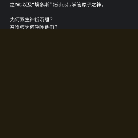
之神；以及“埃多斯”（Eidos），掌管原子之神。
为何双生神祇沉睡？
召唤师为何呼唤他们？
为何通往埃尔多拉迪亚的大门开启？
故事的真相将由玩家的行动揭晓，玩家的选择将影响游
戏中的走向。
所有答案都掌握在你的手中。
如何开始游戏
入门超级简单！只需安装钱包应用♪
您可以在电脑和智能手机上畅玩！