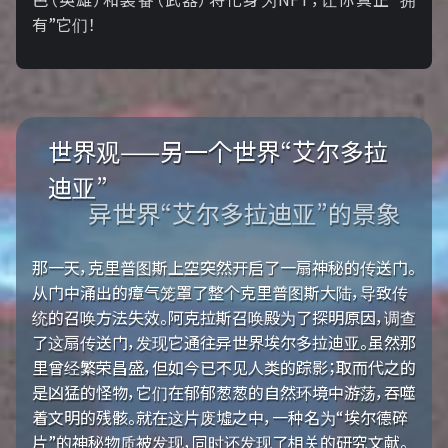
有”它们！
世界观——另一个世界“艾尔多拉
迪亚”
异世界“艾尔多拉迪亚”的景象
那一天，克里普图斯上空突然开启了一扇神秘的传送门。
从门中涌出的瘴气笼罩了整个克里普图斯大陆，导致传
统的召唤方法失效。阿克拉斯召唤殿为了探明原因，调查
了这扇传送门，发现它通往异世界埃尔多拉迪亚。虽然那
里曾经繁荣昌盛，但如今已不见人类的踪影；取而代之的
是凶猛的怪物，它们在郁郁葱葱的自然环境中游荡，吞噬
着文明的残骸。就在这片废墟之中，一种名为“埃尔德碎
片”的神秘物质被发现，同时还发现了相关的研究文献。