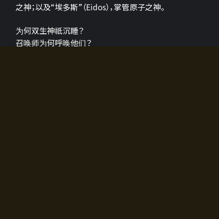
之神；以及“埃多斯”（Eidos），掌管原子之神。
为何双生神祇沉睡？
召唤师为何呼唤他们？
为何通往埃尔多拉迪亚的大门开启？
故事的真相将由玩家的行动揭晓，玩家的选择将影响游
戏中的走向。
所有答案都掌握在你的手中。
如何开始游戏
入门超级简单！只需安装钱包应用♪
您可以在电脑和智能手机上畅玩！