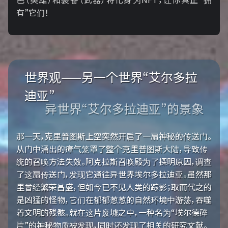
有”它们！
世界观——另一个世界“艾尔多拉
迪亚”
异世界“艾尔多拉迪亚”的景象
那一天，克里普图斯上空突然开启了一扇神秘的传送门。
从门中涌出的瘴气笼罩了整个克里普图斯大陆，导致传
统的召唤方法失效。阿克拉斯召唤殿为了探明原因，调查
了这扇传送门，发现它通往异世界埃尔多拉迪亚。虽然那
里曾经繁荣昌盛，但如今已不见人类的踪影；取而代之的
是凶猛的怪物，它们在郁郁葱葱的自然环境中游荡，吞噬
着文明的残骸。就在这片废墟之中，一种名为“埃尔德碎
片”的神秘物质被发现，同时还发现了相关的研究文献。