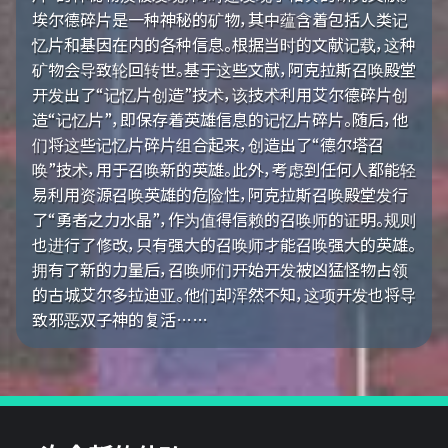
埃尔德碎片是一种神秘的矿物，其中蕴含着包括人类记
忆片和基因在内的各种信息。根据当时的文献记载，这种
矿物会导致轮回转世。基于这些文献，阿克拉斯召唤殿堂
开发出了“记忆片创造”技术，该技术利用艾尔德碎片创
造“记忆片”，即保存着英雄信息的记忆片碎片。随后，他
们将这些记忆片碎片组合起来，创造出了“德尔塔召
唤”技术，用于召唤新的英雄。此外，考虑到任何人都能轻
易利用资源召唤英雄的危险性，阿克拉斯召唤殿堂发行
了“勇者之力水晶”，作为值得信赖的召唤师的证明。规则
也进行了修改，只有强大的召唤师才能召唤强大的英雄。
拥有了新的力量后，召唤师们开始开发被凶猛怪物占领
的古城艾尔多拉迪亚。他们却浑然不知，这项开发也将导
致邪恶双子神的复活……