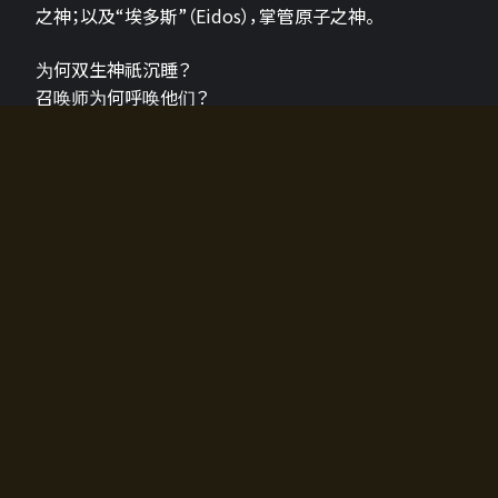
之神；以及“埃多斯”（Eidos），掌管原子之神。
为何双生神祇沉睡？
召唤师为何呼唤他们？
为何通往埃尔多拉迪亚的大门开启？
故事的真相将由玩家的行动揭晓，玩家的选择将影响游
戏中的走向。
所有答案都掌握在你的手中。
如何开始游戏
入门超级简单！只需安装钱包应用♪
您可以在电脑和智能手机上畅玩！