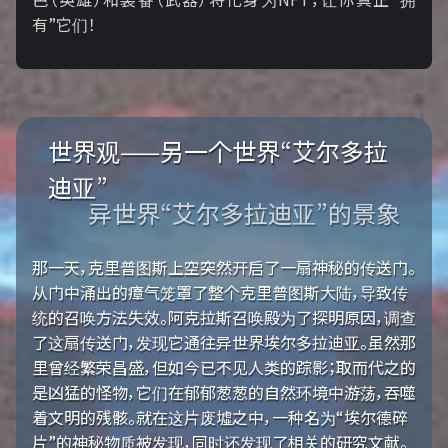
有”它们！
世界观——另一个世界“艾尔多拉
迪亚”
异世界“艾尔多拉迪亚”的景象
那一天，克里普图斯上空突然开启了一扇神秘的传送门。
从门中涌出的瘴气笼罩了整个克里普图斯大陆，导致传
统的召唤方法失效。阿克拉斯召唤殿为了探明原因，调查
了这扇传送门，发现它通往异世界埃尔多拉迪亚。虽然那
里曾经繁荣昌盛，但如今已不见人类的踪影；取而代之的
是凶猛的怪物，它们在郁郁葱葱的自然环境中游荡，吞噬
着文明的残骸。就在这片废墟之中，一种名为“埃尔德碎
片”的神秘物质被发现，同时还发现了相关的研究文献。