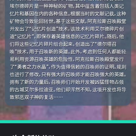
埃尔德碎片是一种神秘的矿物，其中蕴含着包括人类记
忆片和基因在内的各种信息。根据当时的文献记载，这种
矿物会导致轮回转世。基于这些文献，阿克拉斯召唤殿堂
开发出了“记忆片创造”技术，该技术利用艾尔德碎片创
造“记忆片”，即保存着英雄信息的记忆片碎片。随后，他
们将这些记忆片碎片组合起来，创造出了“德尔塔召
唤”技术，用于召唤新的英雄。此外，考虑到任何人都能轻
易利用资源召唤英雄的危险性，阿克拉斯召唤殿堂发行
了“勇者之力水晶”，作为值得信赖的召唤师的证明。规则
也进行了修改，只有强大的召唤师才能召唤强大的英雄。
拥有了新的力量后，召唤师们开始开发被凶猛怪物占领
的古城艾尔多拉迪亚。他们却浑然不知，这项开发也将导
致邪恶双子神的复活……