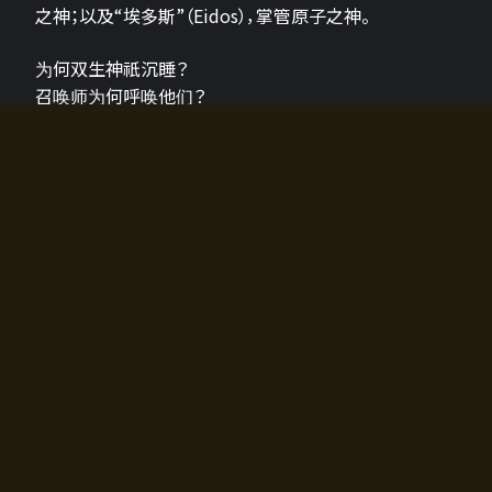
之神；以及“埃多斯”（Eidos），掌管原子之神。
为何双生神祇沉睡？
召唤师为何呼唤他们？
为何通往埃尔多拉迪亚的大门开启？
故事的真相将由玩家的行动揭晓，玩家的选择将影响游
戏中的走向。
所有答案都掌握在你的手中。
如何开始游戏
入门超级简单！只需安装钱包应用♪
您可以在电脑和智能手机上畅玩！