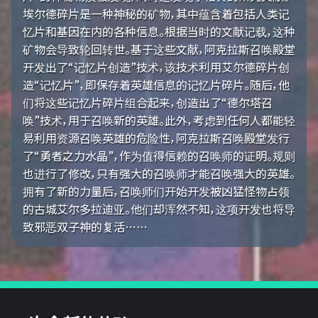
埃尔德碎片是一种神秘的矿物，其中蕴含着包括人类记
忆片和基因在内的各种信息。根据当时的文献记载，这种
矿物会导致轮回转世。基于这些文献，阿克拉斯召唤殿堂
开发出了“记忆片创造”技术，该技术利用艾尔德碎片创
造“记忆片”，即保存着英雄信息的记忆片碎片。随后，他
们将这些记忆片碎片组合起来，创造出了“德尔塔召
唤”技术，用于召唤新的英雄。此外，考虑到任何人都能轻
易利用资源召唤英雄的危险性，阿克拉斯召唤殿堂发行
了“勇者之力水晶”，作为值得信赖的召唤师的证明。规则
也进行了修改，只有强大的召唤师才能召唤强大的英雄。
拥有了新的力量后，召唤师们开始开发被凶猛怪物占领
的古城艾尔多拉迪亚。他们却浑然不知，这项开发也将导
致邪恶双子神的复活……