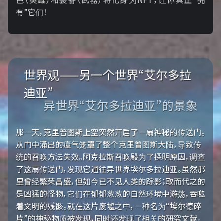
有”它们！
世界观——另一个世界“艾尔多拉
迪亚”
异世界“艾尔多拉迪亚”的景象
那一天，克里普图斯上空突然开启了一扇神秘的传送门。
从门中涌出的瘴气笼罩了整个克里普图斯大陆，导致传
统的召唤方法失效。阿克拉斯召唤殿为了探明原因，调查
了这扇传送门，发现它通往异世界埃尔多拉迪亚。虽然那
里曾经繁荣昌盛，但如今已不见人类的踪影；取而代之的
是凶猛的怪物，它们在郁郁葱葱的自然环境中游荡，吞噬
着文明的残骸。就在这片废墟之中，一种名为“埃尔德碎
片”的神秘物质被发现，同时还发现了相关的研究文献。