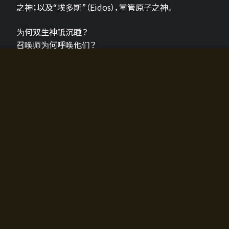
之神；以及“埃多斯”（Eidos），掌管原子之神。
为何双生神祇沉睡？
召唤师为何呼唤他们？
为何通往埃尔多拉迪亚的大门开启？
故事的真相将由玩家的行动揭晓，玩家的选择将影响游
戏中的走向。
所有答案都掌握在你的手中。
如何开始游戏
入门超级简单！只需安装钱包应用♪
您可以在电脑和智能手机上畅玩！