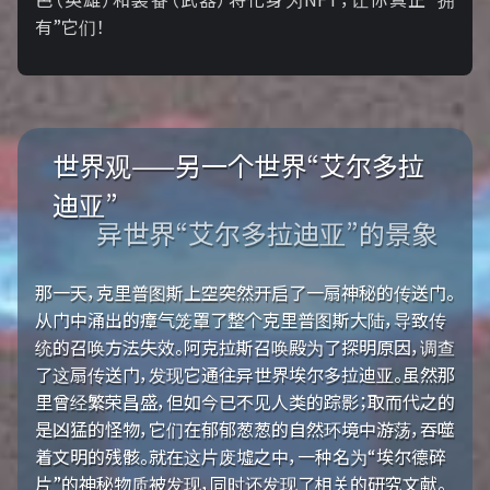
有”它们！
世界观——另一个世界“艾尔多拉
迪亚”
异世界“艾尔多拉迪亚”的景象
那一天，克里普图斯上空突然开启了一扇神秘的传送门。
从门中涌出的瘴气笼罩了整个克里普图斯大陆，导致传
统的召唤方法失效。阿克拉斯召唤殿为了探明原因，调查
了这扇传送门，发现它通往异世界埃尔多拉迪亚。虽然那
里曾经繁荣昌盛，但如今已不见人类的踪影；取而代之的
是凶猛的怪物，它们在郁郁葱葱的自然环境中游荡，吞噬
着文明的残骸。就在这片废墟之中，一种名为“埃尔德碎
片”的神秘物质被发现，同时还发现了相关的研究文献。