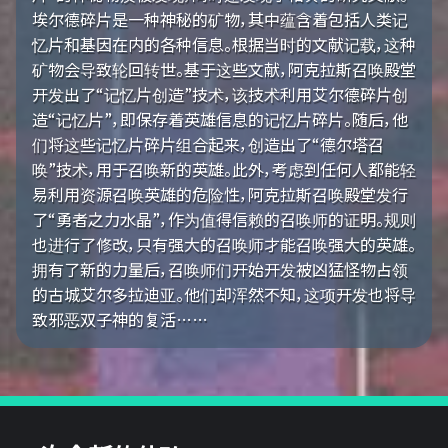
埃尔德碎片是一种神秘的矿物，其中蕴含着包括人类记
忆片和基因在内的各种信息。根据当时的文献记载，这种
矿物会导致轮回转世。基于这些文献，阿克拉斯召唤殿堂
开发出了“记忆片创造”技术，该技术利用艾尔德碎片创
造“记忆片”，即保存着英雄信息的记忆片碎片。随后，他
们将这些记忆片碎片组合起来，创造出了“德尔塔召
唤”技术，用于召唤新的英雄。此外，考虑到任何人都能轻
易利用资源召唤英雄的危险性，阿克拉斯召唤殿堂发行
了“勇者之力水晶”，作为值得信赖的召唤师的证明。规则
也进行了修改，只有强大的召唤师才能召唤强大的英雄。
拥有了新的力量后，召唤师们开始开发被凶猛怪物占领
的古城艾尔多拉迪亚。他们却浑然不知，这项开发也将导
致邪恶双子神的复活……