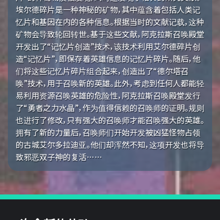
埃尔德碎片是一种神秘的矿物，其中蕴含着包括人类记
忆片和基因在内的各种信息。根据当时的文献记载，这种
矿物会导致轮回转世。基于这些文献，阿克拉斯召唤殿堂
开发出了“记忆片创造”技术，该技术利用艾尔德碎片创
造“记忆片”，即保存着英雄信息的记忆片碎片。随后，他
们将这些记忆片碎片组合起来，创造出了“德尔塔召
唤”技术，用于召唤新的英雄。此外，考虑到任何人都能轻
易利用资源召唤英雄的危险性，阿克拉斯召唤殿堂发行
了“勇者之力水晶”，作为值得信赖的召唤师的证明。规则
也进行了修改，只有强大的召唤师才能召唤强大的英雄。
拥有了新的力量后，召唤师们开始开发被凶猛怪物占领
的古城艾尔多拉迪亚。他们却浑然不知，这项开发也将导
致邪恶双子神的复活……