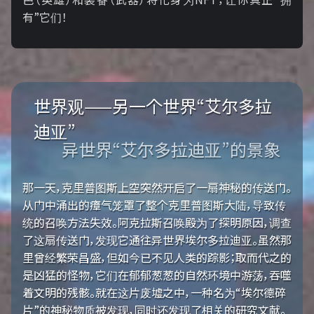
有”它们！
世界观——另一个世界“艾尔多拉
迪亚”
异世界“艾尔多拉迪亚”的景象
那一天，克里普图斯上空突然开启了一扇神秘的传送门。
从门中涌出的瘴气笼罩了整个克里普图斯大陆，导致传
统的召唤方法失效。阿克拉斯召唤殿为了探明原因，调查
了这扇传送门，发现它通往异世界埃尔多拉迪亚。虽然那
里曾经繁荣昌盛，但如今已不见人类的踪影；取而代之的
是凶猛的怪物，它们在郁郁葱葱的自然环境中游荡，吞噬
着文明的残骸。就在这片废墟之中，一种名为“埃尔德碎
片”的神秘物质被发现，同时还发现了相关的研究文献。