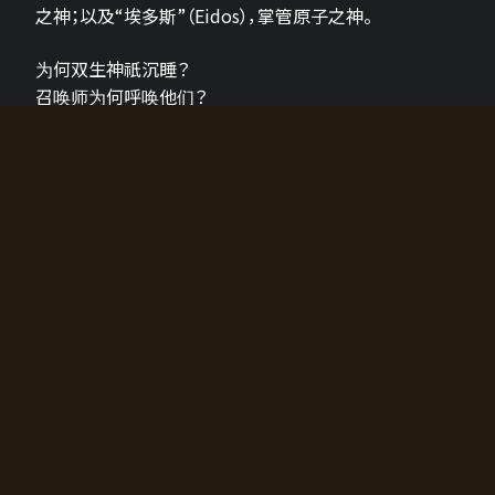
之神；以及“埃多斯”（Eidos），掌管原子之神。
为何双生神祇沉睡？
召唤师为何呼唤他们？
为何通往埃尔多拉迪亚的大门开启？
故事的真相将由玩家的行动揭晓，玩家的选择将影响游
戏中的走向。
所有答案都掌握在你的手中。
如何开始游戏
入门超级简单！只需安装钱包应用♪
您可以在电脑和智能手机上畅玩！