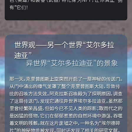
有”它们！
世界观——另一个世界“艾尔多拉
迪亚”
异世界“艾尔多拉迪亚”的景象
那一天，克里普图斯上空突然开启了一扇神秘的传送门。
从门中涌出的瘴气笼罩了整个克里普图斯大陆，导致传
统的召唤方法失效。阿克拉斯召唤殿为了探明原因，调查
了这扇传送门，发现它通往异世界埃尔多拉迪亚。虽然那
里曾经繁荣昌盛，但如今已不见人类的踪影；取而代之的
是凶猛的怪物，它们在郁郁葱葱的自然环境中游荡，吞噬
着文明的残骸。就在这片废墟之中，一种名为“埃尔德碎
片”的神秘物质被发现，同时还发现了相关的研究文献。