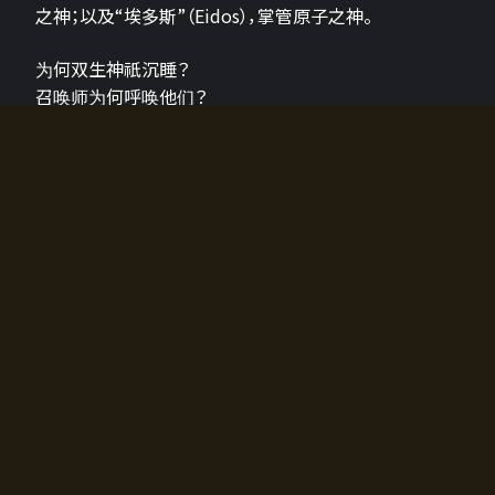
之神；以及“埃多斯”（Eidos），掌管原子之神。
为何双生神祇沉睡？
召唤师为何呼唤他们？
为何通往埃尔多拉迪亚的大门开启？
故事的真相将由玩家的行动揭晓，玩家的选择将影响游
戏中的走向。
所有答案都掌握在你的手中。
如何开始游戏
入门超级简单！只需安装钱包应用♪
您可以在电脑和智能手机上畅玩！