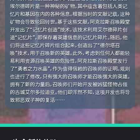
埃尔德碎片是一种神秘的矿物，其中蕴含着包括人类记
忆片和基因在内的各种信息。根据当时的文献记载，这种
矿物会导致轮回转世。基于这些文献，阿克拉斯召唤殿堂
开发出了“记忆片创造”技术，该技术利用艾尔德碎片创
造“记忆片”，即保存着英雄信息的记忆片碎片。随后，他
们将这些记忆片碎片组合起来，创造出了“德尔塔召
唤”技术，用于召唤新的英雄。此外，考虑到任何人都能轻
易利用资源召唤英雄的危险性，阿克拉斯召唤殿堂发行
了“勇者之力水晶”，作为值得信赖的召唤师的证明。规则
也进行了修改，只有强大的召唤师才能召唤强大的英雄。
拥有了新的力量后，召唤师们开始开发被凶猛怪物占领
的古城艾尔多拉迪亚。他们却浑然不知，这项开发也将导
致邪恶双子神的复活……