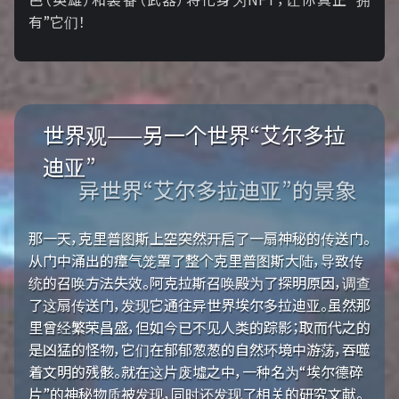
有”它们！
世界观——另一个世界“艾尔多拉
迪亚”
异世界“艾尔多拉迪亚”的景象
那一天，克里普图斯上空突然开启了一扇神秘的传送门。
从门中涌出的瘴气笼罩了整个克里普图斯大陆，导致传
统的召唤方法失效。阿克拉斯召唤殿为了探明原因，调查
了这扇传送门，发现它通往异世界埃尔多拉迪亚。虽然那
里曾经繁荣昌盛，但如今已不见人类的踪影；取而代之的
是凶猛的怪物，它们在郁郁葱葱的自然环境中游荡，吞噬
着文明的残骸。就在这片废墟之中，一种名为“埃尔德碎
片”的神秘物质被发现，同时还发现了相关的研究文献。