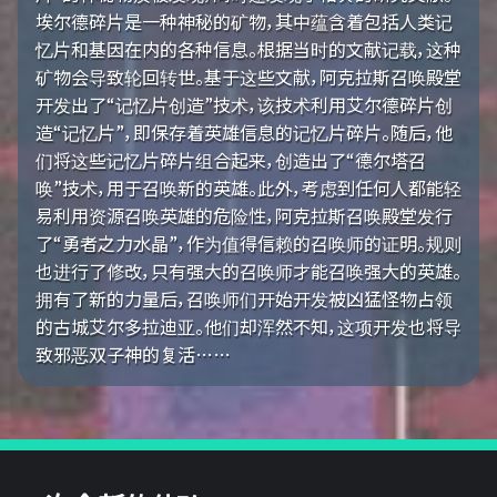
埃尔德碎片是一种神秘的矿物，其中蕴含着包括人类记
忆片和基因在内的各种信息。根据当时的文献记载，这种
矿物会导致轮回转世。基于这些文献，阿克拉斯召唤殿堂
开发出了“记忆片创造”技术，该技术利用艾尔德碎片创
造“记忆片”，即保存着英雄信息的记忆片碎片。随后，他
们将这些记忆片碎片组合起来，创造出了“德尔塔召
唤”技术，用于召唤新的英雄。此外，考虑到任何人都能轻
易利用资源召唤英雄的危险性，阿克拉斯召唤殿堂发行
了“勇者之力水晶”，作为值得信赖的召唤师的证明。规则
也进行了修改，只有强大的召唤师才能召唤强大的英雄。
拥有了新的力量后，召唤师们开始开发被凶猛怪物占领
的古城艾尔多拉迪亚。他们却浑然不知，这项开发也将导
致邪恶双子神的复活……