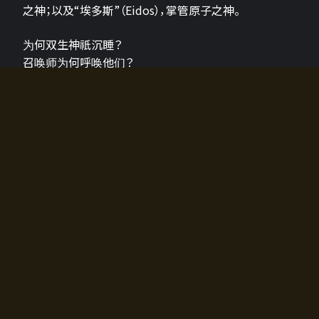
之神；以及“埃多斯”（Eidos），掌管原子之神。
为何双生神祇沉睡？
召唤师为何呼唤他们？
为何通往埃尔多拉迪亚的大门开启？
故事的真相将由玩家的行动揭晓，玩家的选择将影响游
戏中的走向。
所有答案都掌握在你的手中。
如何开始游戏
入门超级简单！只需安装钱包应用♪
您可以在电脑和智能手机上畅玩！