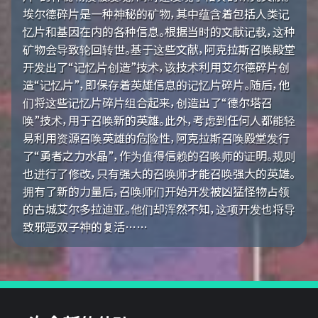
埃尔德碎片是一种神秘的矿物，其中蕴含着包括人类记
忆片和基因在内的各种信息。根据当时的文献记载，这种
矿物会导致轮回转世。基于这些文献，阿克拉斯召唤殿堂
开发出了“记忆片创造”技术，该技术利用艾尔德碎片创
造“记忆片”，即保存着英雄信息的记忆片碎片。随后，他
们将这些记忆片碎片组合起来，创造出了“德尔塔召
唤”技术，用于召唤新的英雄。此外，考虑到任何人都能轻
易利用资源召唤英雄的危险性，阿克拉斯召唤殿堂发行
了“勇者之力水晶”，作为值得信赖的召唤师的证明。规则
也进行了修改，只有强大的召唤师才能召唤强大的英雄。
拥有了新的力量后，召唤师们开始开发被凶猛怪物占领
的古城艾尔多拉迪亚。他们却浑然不知，这项开发也将导
致邪恶双子神的复活……