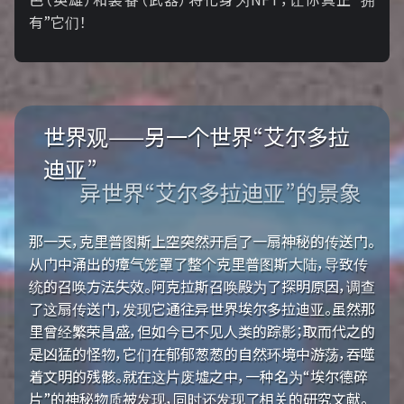
有”它们！
世界观——另一个世界“艾尔多拉
迪亚”
异世界“艾尔多拉迪亚”的景象
那一天，克里普图斯上空突然开启了一扇神秘的传送门。
从门中涌出的瘴气笼罩了整个克里普图斯大陆，导致传
统的召唤方法失效。阿克拉斯召唤殿为了探明原因，调查
了这扇传送门，发现它通往异世界埃尔多拉迪亚。虽然那
里曾经繁荣昌盛，但如今已不见人类的踪影；取而代之的
是凶猛的怪物，它们在郁郁葱葱的自然环境中游荡，吞噬
着文明的残骸。就在这片废墟之中，一种名为“埃尔德碎
片”的神秘物质被发现，同时还发现了相关的研究文献。