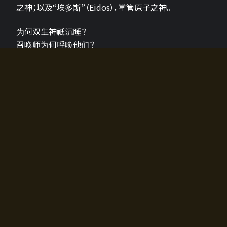
之神；以及“埃多斯”（Eidos），掌管原子之神。
为何双生神祇沉睡？
召唤师为何呼唤他们？
为何通往埃尔多拉迪亚的大门开启？
故事的真相将由玩家的行动揭晓，玩家的选择将影响游
戏中的走向。
所有答案都掌握在你的手中。
如何开始游戏
入门超级简单！只需安装钱包应用♪
您可以在电脑和智能手机上畅玩！