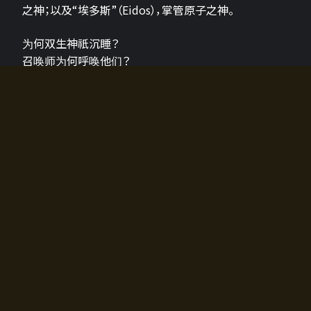
之神；以及“埃多斯”（Eidos），掌管原子之神。
为何双生神祇沉睡？
召唤师为何呼唤他们？
为何通往埃尔多拉迪亚的大门开启？
故事的真相将由玩家的行动揭晓，玩家的选择将影响游
戏中的走向。
所有答案都掌握在你的手中。
如何开始游戏
入门超级简单！只需安装钱包应用♪
您可以在电脑和智能手机上畅玩！