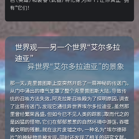
有”它们！
世界观——另一个世界“艾尔多拉
迪亚”
异世界“艾尔多拉迪亚”的景象
那一天，克里普图斯上空突然开启了一扇神秘的传送门。
从门中涌出的瘴气笼罩了整个克里普图斯大陆，导致传
统的召唤方法失效。阿克拉斯召唤殿为了探明原因，调查
了这扇传送门，发现它通往异世界埃尔多拉迪亚。虽然那
里曾经繁荣昌盛，但如今已不见人类的踪影；取而代之的
是凶猛的怪物，它们在郁郁葱葱的自然环境中游荡，吞噬
着文明的残骸。就在这片废墟之中，一种名为“埃尔德碎
片”的神秘物质被发现，同时还发现了相关的研究文献。