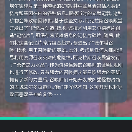
埃尔德碎片是一种神秘的矿物，其中蕴含着包括人类记
忆片和基因在内的各种信息。根据当时的文献记载，这种
矿物会导致轮回转世。基于这些文献，阿克拉斯召唤殿堂
开发出了“记忆片创造”技术，该技术利用艾尔德碎片创
造“记忆片”，即保存着英雄信息的记忆片碎片。随后，他
们将这些记忆片碎片组合起来，创造出了“德尔塔召
唤”技术，用于召唤新的英雄。此外，考虑到任何人都能轻
易利用资源召唤英雄的危险性，阿克拉斯召唤殿堂发行
了“勇者之力水晶”，作为值得信赖的召唤师的证明。规则
也进行了修改，只有强大的召唤师才能召唤强大的英雄。
拥有了新的力量后，召唤师们开始开发被凶猛怪物占领
的古城艾尔多拉迪亚。他们却浑然不知，这项开发也将导
致邪恶双子神的复活……