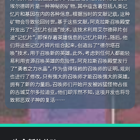
埃尔德碎片是一种神秘的矿物，其中蕴含着包括人类记
忆片和基因在内的各种信息。根据当时的文献记载，这种
矿物会导致轮回转世。基于这些文献，阿克拉斯召唤殿堂
开发出了“记忆片创造”技术，该技术利用艾尔德碎片创
造“记忆片”，即保存着英雄信息的记忆片碎片。随后，他
们将这些记忆片碎片组合起来，创造出了“德尔塔召
唤”技术，用于召唤新的英雄。此外，考虑到任何人都能轻
易利用资源召唤英雄的危险性，阿克拉斯召唤殿堂发行
了“勇者之力水晶”，作为值得信赖的召唤师的证明。规则
也进行了修改，只有强大的召唤师才能召唤强大的英雄。
拥有了新的力量后，召唤师们开始开发被凶猛怪物占领
的古城艾尔多拉迪亚。他们却浑然不知，这项开发也将导
致邪恶双子神的复活……