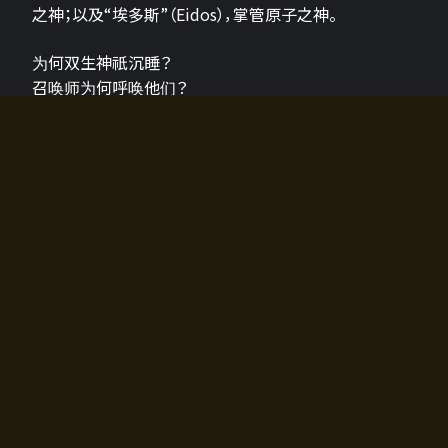
之神；以及“埃多斯”（Eidos），掌管原子之神。
为何双生神祇沉睡？
召唤师为何呼唤他们？
为何通往埃尔多拉迪亚的大门开启？
故事的真相将由玩家的行动揭晓，玩家的选择将影响游
戏中的走向。
所有答案都掌握在你的手中。
如何开始游戏
入门超级简单！只需安装钱包应用♪
您可以在电脑和智能手机上畅玩！