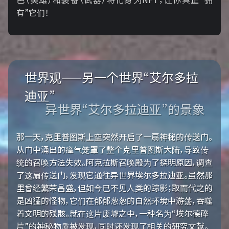
有”它们！
世界观——另一个世界“艾尔多拉
迪亚”
异世界“艾尔多拉迪亚”的景象
那一天，克里普图斯上空突然开启了一扇神秘的传送门。
从门中涌出的瘴气笼罩了整个克里普图斯大陆，导致传
统的召唤方法失效。阿克拉斯召唤殿为了探明原因，调查
了这扇传送门，发现它通往异世界埃尔多拉迪亚。虽然那
里曾经繁荣昌盛，但如今已不见人类的踪影；取而代之的
是凶猛的怪物，它们在郁郁葱葱的自然环境中游荡，吞噬
着文明的残骸。就在这片废墟之中，一种名为“埃尔德碎
片”的神秘物质被发现，同时还发现了相关的研究文献。