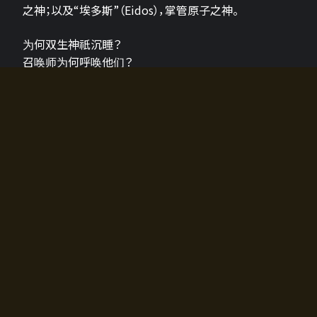
之神；以及“埃多斯”（Eidos），掌管原子之神。
为何双生神祇沉睡？
召唤师为何呼唤他们？
为何通往埃尔多拉迪亚的大门开启？
故事的真相将由玩家的行动揭晓，玩家的选择将影响游
戏中的走向。
所有答案都掌握在你的手中。
如何开始游戏
入门超级简单！只需安装钱包应用♪
您可以在电脑和智能手机上畅玩！