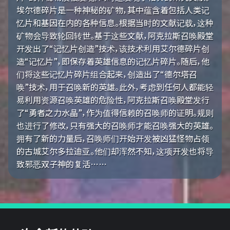
埃尔德碎片是一种神秘的矿物，其中蕴含着包括人类记
忆片和基因在内的各种信息。根据当时的文献记载，这种
矿物会导致轮回转世。基于这些文献，阿克拉斯召唤殿堂
开发出了“记忆片创造”技术，该技术利用艾尔德碎片创
造“记忆片”，即保存着英雄信息的记忆片碎片。随后，他
们将这些记忆片碎片组合起来，创造出了“德尔塔召
唤”技术，用于召唤新的英雄。此外，考虑到任何人都能轻
易利用资源召唤英雄的危险性，阿克拉斯召唤殿堂发行
了“勇者之力水晶”，作为值得信赖的召唤师的证明。规则
也进行了修改，只有强大的召唤师才能召唤强大的英雄。
拥有了新的力量后，召唤师们开始开发被凶猛怪物占领
的古城艾尔多拉迪亚。他们却浑然不知，这项开发也将导
致邪恶双子神的复活……