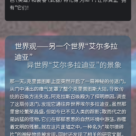
有”它们！
世界观——另一个世界“艾尔多拉
迪亚”
异世界“艾尔多拉迪亚”的景象
那一天，克里普图斯上空突然开启了一扇神秘的传送门。
从门中涌出的瘴气笼罩了整个克里普图斯大陆，导致传
统的召唤方法失效。阿克拉斯召唤殿为了探明原因，调查
了这扇传送门，发现它通往异世界埃尔多拉迪亚。虽然那
里曾经繁荣昌盛，但如今已不见人类的踪影；取而代之的
是凶猛的怪物，它们在郁郁葱葱的自然环境中游荡，吞噬
着文明的残骸。就在这片废墟之中，一种名为“埃尔德碎
片”的神秘物质被发现，同时还发现了相关的研究文献。