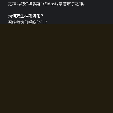
之神；以及“埃多斯”（Eidos），掌管原子之神。
为何双生神祇沉睡？
召唤师为何呼唤他们？
为何通往埃尔多拉迪亚的大门开启？
故事的真相将由玩家的行动揭晓，玩家的选择将影响游
戏中的走向。
所有答案都掌握在你的手中。
如何开始游戏
入门超级简单！只需安装钱包应用♪
您可以在电脑和智能手机上畅玩！