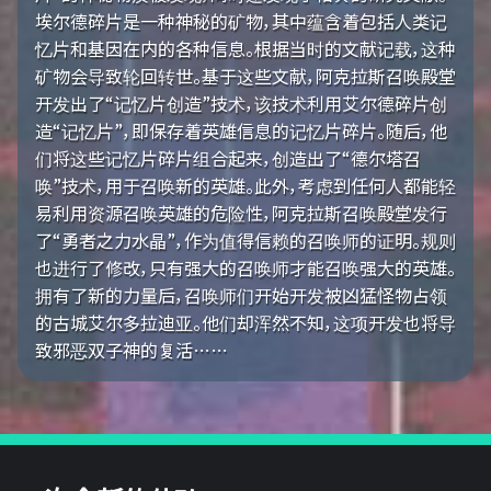
埃尔德碎片是一种神秘的矿物，其中蕴含着包括人类记
忆片和基因在内的各种信息。根据当时的文献记载，这种
矿物会导致轮回转世。基于这些文献，阿克拉斯召唤殿堂
开发出了“记忆片创造”技术，该技术利用艾尔德碎片创
造“记忆片”，即保存着英雄信息的记忆片碎片。随后，他
们将这些记忆片碎片组合起来，创造出了“德尔塔召
唤”技术，用于召唤新的英雄。此外，考虑到任何人都能轻
易利用资源召唤英雄的危险性，阿克拉斯召唤殿堂发行
了“勇者之力水晶”，作为值得信赖的召唤师的证明。规则
也进行了修改，只有强大的召唤师才能召唤强大的英雄。
拥有了新的力量后，召唤师们开始开发被凶猛怪物占领
的古城艾尔多拉迪亚。他们却浑然不知，这项开发也将导
致邪恶双子神的复活……