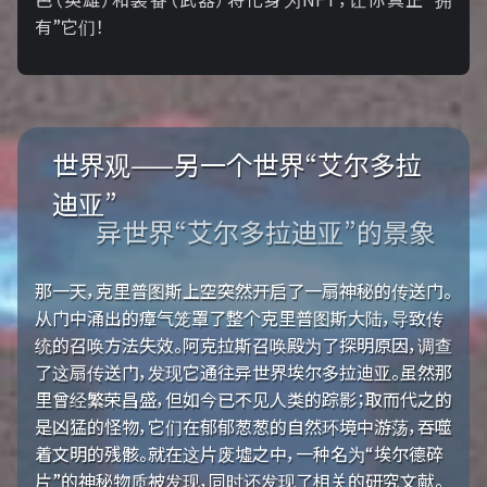
有”它们！
世界观——另一个世界“艾尔多拉
迪亚”
异世界“艾尔多拉迪亚”的景象
那一天，克里普图斯上空突然开启了一扇神秘的传送门。
从门中涌出的瘴气笼罩了整个克里普图斯大陆，导致传
统的召唤方法失效。阿克拉斯召唤殿为了探明原因，调查
了这扇传送门，发现它通往异世界埃尔多拉迪亚。虽然那
里曾经繁荣昌盛，但如今已不见人类的踪影；取而代之的
是凶猛的怪物，它们在郁郁葱葱的自然环境中游荡，吞噬
着文明的残骸。就在这片废墟之中，一种名为“埃尔德碎
片”的神秘物质被发现，同时还发现了相关的研究文献。