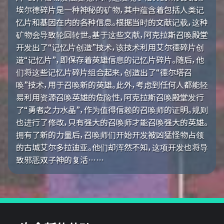
埃尔德碎片是一种神秘的矿物，其中蕴含着包括人类记
忆片和基因在内的各种信息。根据当时的文献记载，这种
矿物会导致轮回转世。基于这些文献，阿克拉斯召唤殿堂
开发出了“记忆片创造”技术，该技术利用艾尔德碎片创
造“记忆片”，即保存着英雄信息的记忆片碎片。随后，他
们将这些记忆片碎片组合起来，创造出了“德尔塔召
唤”技术，用于召唤新的英雄。此外，考虑到任何人都能轻
易利用资源召唤英雄的危险性，阿克拉斯召唤殿堂发行
了“勇者之力水晶”，作为值得信赖的召唤师的证明。规则
也进行了修改，只有强大的召唤师才能召唤强大的英雄。
拥有了新的力量后，召唤师们开始开发被凶猛怪物占领
的古城艾尔多拉迪亚。他们却浑然不知，这项开发也将导
致邪恶双子神的复活……