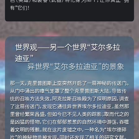
有”它们！
世界观——另一个世界“艾尔多拉
迪亚”
异世界“艾尔多拉迪亚”的景象
那一天，克里普图斯上空突然开启了一扇神秘的传送门。
从门中涌出的瘴气笼罩了整个克里普图斯大陆，导致传
统的召唤方法失效。阿克拉斯召唤殿为了探明原因，调查
了这扇传送门，发现它通往异世界埃尔多拉迪亚。虽然那
里曾经繁荣昌盛，但如今已不见人类的踪影；取而代之的
是凶猛的怪物，它们在郁郁葱葱的自然环境中游荡，吞噬
着文明的残骸。就在这片废墟之中，一种名为“埃尔德碎
片”的神秘物质被发现，同时还发现了相关的研究文献。