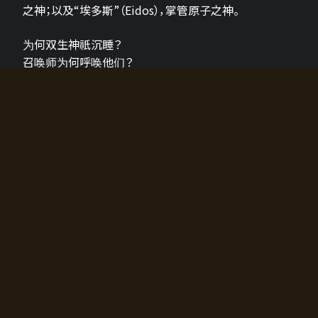
之神；以及“埃多斯”（Eidos），掌管原子之神。
为何双生神祇沉睡？
召唤师为何呼唤他们？
为何通往埃尔多拉迪亚的大门开启？
故事的真相将由玩家的行动揭晓，玩家的选择将影响游
戏中的走向。
所有答案都掌握在你的手中。
如何开始游戏
入门超级简单！只需安装钱包应用♪
您可以在电脑和智能手机上畅玩！