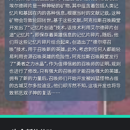
埃尔德碎片是一种神秘的矿物，其中蕴含着包括人类记
忆片和基因在内的各种信息。根据当时的文献记载，这种
矿物会导致轮回转世。基于这些文献，阿克拉斯召唤殿堂
开发出了“记忆片创造”技术，该技术利用艾尔德碎片创
造“记忆片”，即保存着英雄信息的记忆片碎片。随后，他
们将这些记忆片碎片组合起来，创造出了“德尔塔召
唤”技术，用于召唤新的英雄。此外，考虑到任何人都能轻
易利用资源召唤英雄的危险性，阿克拉斯召唤殿堂发行
了“勇者之力水晶”，作为值得信赖的召唤师的证明。规则
也进行了修改，只有强大的召唤师才能召唤强大的英雄。
拥有了新的力量后，召唤师们开始开发被凶猛怪物占领
的古城艾尔多拉迪亚。他们却浑然不知，这项开发也将导
致邪恶双子神的复活……