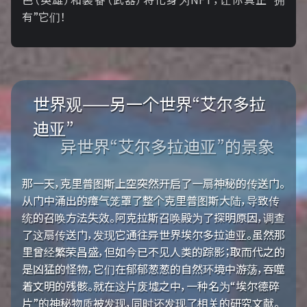
有”它们！
世界观——另一个世界“艾尔多拉
迪亚”
异世界“艾尔多拉迪亚”的景象
那一天，克里普图斯上空突然开启了一扇神秘的传送门。
从门中涌出的瘴气笼罩了整个克里普图斯大陆，导致传
统的召唤方法失效。阿克拉斯召唤殿为了探明原因，调查
了这扇传送门，发现它通往异世界埃尔多拉迪亚。虽然那
里曾经繁荣昌盛，但如今已不见人类的踪影；取而代之的
是凶猛的怪物，它们在郁郁葱葱的自然环境中游荡，吞噬
着文明的残骸。就在这片废墟之中，一种名为“埃尔德碎
片”的神秘物质被发现，同时还发现了相关的研究文献。