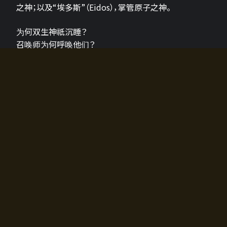
之神；以及“埃多斯”（Eidos），掌管原子之神。
为何双生神祇沉睡？
召唤师为何呼唤他们？
为何通往埃尔多拉迪亚的大门开启？
故事的真相将由玩家的行动揭晓，玩家的选择将影响游
戏中的走向。
所有答案都掌握在你的手中。
如何开始游戏
入门超级简单！只需安装钱包应用♪
您可以在电脑和智能手机上畅玩！