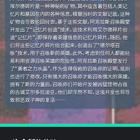
埃尔德碎片是一种神秘的矿物，其中蕴含着包括人类记
忆片和基因在内的各种信息。根据当时的文献记载，这种
矿物会导致轮回转世。基于这些文献，阿克拉斯召唤殿堂
开发出了“记忆片创造”技术，该技术利用艾尔德碎片创
造“记忆片”，即保存着英雄信息的记忆片碎片。随后，他
们将这些记忆片碎片组合起来，创造出了“德尔塔召
唤”技术，用于召唤新的英雄。此外，考虑到任何人都能轻
易利用资源召唤英雄的危险性，阿克拉斯召唤殿堂发行
了“勇者之力水晶”，作为值得信赖的召唤师的证明。规则
也进行了修改，只有强大的召唤师才能召唤强大的英雄。
拥有了新的力量后，召唤师们开始开发被凶猛怪物占领
的古城艾尔多拉迪亚。他们却浑然不知，这项开发也将导
致邪恶双子神的复活……