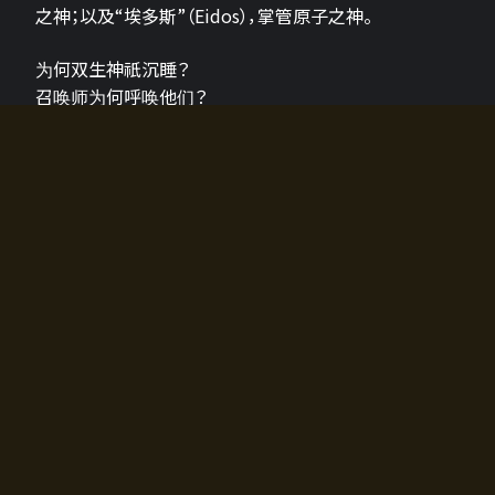
之神；以及“埃多斯”（Eidos），掌管原子之神。
为何双生神祇沉睡？
召唤师为何呼唤他们？
为何通往埃尔多拉迪亚的大门开启？
故事的真相将由玩家的行动揭晓，玩家的选择将影响游
戏中的走向。
所有答案都掌握在你的手中。
如何开始游戏
入门超级简单！只需安装钱包应用♪
您可以在电脑和智能手机上畅玩！