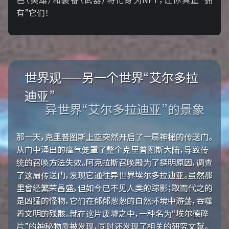
有”它们！
世界观——另一个世界“艾尔多拉
迪亚”
异世界“艾尔多拉迪亚”的景象
那一天，克里普图斯上空突然开启了一扇神秘的传送门。
从门中涌出的瘴气笼罩了整个克里普图斯大陆，导致传
统的召唤方法失效。阿克拉斯召唤殿为了探明原因，调查
了这扇传送门，发现它通往异世界埃尔多拉迪亚。虽然那
里曾经繁荣昌盛，但如今已不见人类的踪影；取而代之的
是凶猛的怪物，它们在郁郁葱葱的自然环境中游荡，吞噬
着文明的残骸。就在这片废墟之中，一种名为“埃尔德碎
片”的神秘物质被发现，同时还发现了相关的研究文献。