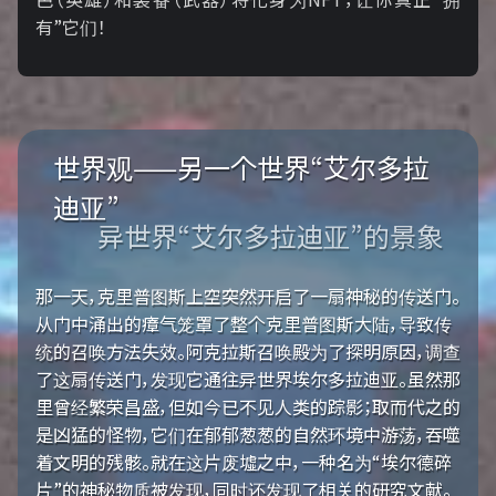
有”它们！
世界观——另一个世界“艾尔多拉
迪亚”
异世界“艾尔多拉迪亚”的景象
那一天，克里普图斯上空突然开启了一扇神秘的传送门。
从门中涌出的瘴气笼罩了整个克里普图斯大陆，导致传
统的召唤方法失效。阿克拉斯召唤殿为了探明原因，调查
了这扇传送门，发现它通往异世界埃尔多拉迪亚。虽然那
里曾经繁荣昌盛，但如今已不见人类的踪影；取而代之的
是凶猛的怪物，它们在郁郁葱葱的自然环境中游荡，吞噬
着文明的残骸。就在这片废墟之中，一种名为“埃尔德碎
片”的神秘物质被发现，同时还发现了相关的研究文献。