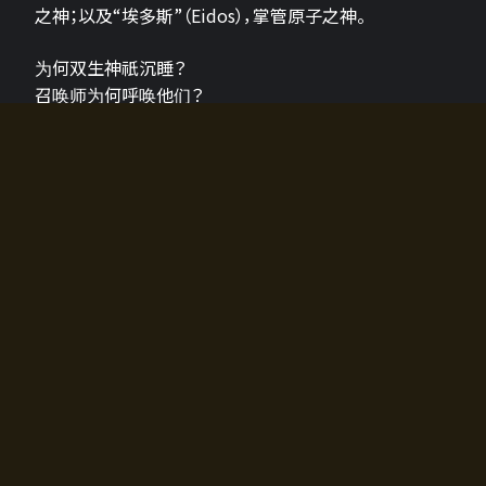
之神；以及“埃多斯”（Eidos），掌管原子之神。
为何双生神祇沉睡？
召唤师为何呼唤他们？
为何通往埃尔多拉迪亚的大门开启？
故事的真相将由玩家的行动揭晓，玩家的选择将影响游
戏中的走向。
所有答案都掌握在你的手中。
如何开始游戏
入门超级简单！只需安装钱包应用♪
您可以在电脑和智能手机上畅玩！