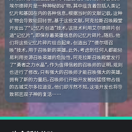
埃尔德碎片是一种神秘的矿物，其中蕴含着包括人类记
忆片和基因在内的各种信息。根据当时的文献记载，这种
矿物会导致轮回转世。基于这些文献，阿克拉斯召唤殿堂
开发出了“记忆片创造”技术，该技术利用艾尔德碎片创
造“记忆片”，即保存着英雄信息的记忆片碎片。随后，他
们将这些记忆片碎片组合起来，创造出了“德尔塔召
唤”技术，用于召唤新的英雄。此外，考虑到任何人都能轻
易利用资源召唤英雄的危险性，阿克拉斯召唤殿堂发行
了“勇者之力水晶”，作为值得信赖的召唤师的证明。规则
也进行了修改，只有强大的召唤师才能召唤强大的英雄。
拥有了新的力量后，召唤师们开始开发被凶猛怪物占领
的古城艾尔多拉迪亚。他们却浑然不知，这项开发也将导
致邪恶双子神的复活……