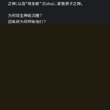
之神；以及“埃多斯”（Eidos），掌管原子之神。
为何双生神祇沉睡？
召唤师为何呼唤他们？
为何通往埃尔多拉迪亚的大门开启？
故事的真相将由玩家的行动揭晓，玩家的选择将影响游
戏中的走向。
所有答案都掌握在你的手中。
如何开始游戏
入门超级简单！只需安装钱包应用♪
您可以在电脑和智能手机上畅玩！