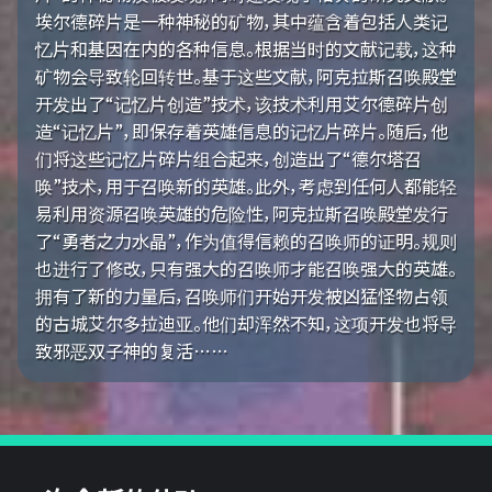
埃尔德碎片是一种神秘的矿物，其中蕴含着包括人类记
忆片和基因在内的各种信息。根据当时的文献记载，这种
矿物会导致轮回转世。基于这些文献，阿克拉斯召唤殿堂
开发出了“记忆片创造”技术，该技术利用艾尔德碎片创
造“记忆片”，即保存着英雄信息的记忆片碎片。随后，他
们将这些记忆片碎片组合起来，创造出了“德尔塔召
唤”技术，用于召唤新的英雄。此外，考虑到任何人都能轻
易利用资源召唤英雄的危险性，阿克拉斯召唤殿堂发行
了“勇者之力水晶”，作为值得信赖的召唤师的证明。规则
也进行了修改，只有强大的召唤师才能召唤强大的英雄。
拥有了新的力量后，召唤师们开始开发被凶猛怪物占领
的古城艾尔多拉迪亚。他们却浑然不知，这项开发也将导
致邪恶双子神的复活……