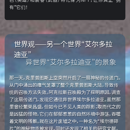
有”它们！
世界观——另一个世界“艾尔多拉
迪亚”
异世界“艾尔多拉迪亚”的景象
那一天，克里普图斯上空突然开启了一扇神秘的传送门。
从门中涌出的瘴气笼罩了整个克里普图斯大陆，导致传
统的召唤方法失效。阿克拉斯召唤殿为了探明原因，调查
了这扇传送门，发现它通往异世界埃尔多拉迪亚。虽然那
里曾经繁荣昌盛，但如今已不见人类的踪影；取而代之的
是凶猛的怪物，它们在郁郁葱葱的自然环境中游荡，吞噬
着文明的残骸。就在这片废墟之中，一种名为“埃尔德碎
片”的神秘物质被发现，同时还发现了相关的研究文献。