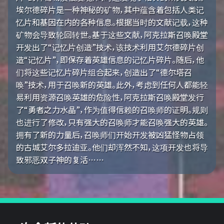
埃尔德碎片是一种神秘的矿物，其中蕴含着包括人类记
忆片和基因在内的各种信息。根据当时的文献记载，这种
矿物会导致轮回转世。基于这些文献，阿克拉斯召唤殿堂
开发出了“记忆片创造”技术，该技术利用艾尔德碎片创
造“记忆片”，即保存着英雄信息的记忆片碎片。随后，他
们将这些记忆片碎片组合起来，创造出了“德尔塔召
唤”技术，用于召唤新的英雄。此外，考虑到任何人都能轻
易利用资源召唤英雄的危险性，阿克拉斯召唤殿堂发行
了“勇者之力水晶”，作为值得信赖的召唤师的证明。规则
也进行了修改，只有强大的召唤师才能召唤强大的英雄。
拥有了新的力量后，召唤师们开始开发被凶猛怪物占领
的古城艾尔多拉迪亚。他们却浑然不知，这项开发也将导
致邪恶双子神的复活……