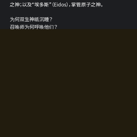
之神；以及“埃多斯”（Eidos），掌管原子之神。
为何双生神祇沉睡？
召唤师为何呼唤他们？
为何通往埃尔多拉迪亚的大门开启？
故事的真相将由玩家的行动揭晓，玩家的选择将影响游
戏中的走向。
所有答案都掌握在你的手中。
如何开始游戏
入门超级简单！只需安装钱包应用♪
您可以在电脑和智能手机上畅玩！