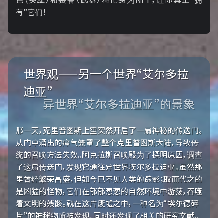
有”它们！
世界观——另一个世界“艾尔多拉
迪亚”
异世界“艾尔多拉迪亚”的景象
那一天，克里普图斯上空突然开启了一扇神秘的传送门。
从门中涌出的瘴气笼罩了整个克里普图斯大陆，导致传
统的召唤方法失效。阿克拉斯召唤殿为了探明原因，调查
了这扇传送门，发现它通往异世界埃尔多拉迪亚。虽然那
里曾经繁荣昌盛，但如今已不见人类的踪影；取而代之的
是凶猛的怪物，它们在郁郁葱葱的自然环境中游荡，吞噬
着文明的残骸。就在这片废墟之中，一种名为“埃尔德碎
片”的神秘物质被发现，同时还发现了相关的研究文献。