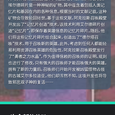
埃尔德碎片是一种神秘的矿物，其中蕴含着包括人类记
忆片和基因在内的各种信息。根据当时的文献记载，这种
矿物会导致轮回转世。基于这些文献，阿克拉斯召唤殿堂
开发出了“记忆片创造”技术，该技术利用艾尔德碎片创
造“记忆片”，即保存着英雄信息的记忆片碎片。随后，他
们将这些记忆片碎片组合起来，创造出了“德尔塔召
唤”技术，用于召唤新的英雄。此外，考虑到任何人都能轻
易利用资源召唤英雄的危险性，阿克拉斯召唤殿堂发行
了“勇者之力水晶”，作为值得信赖的召唤师的证明。规则
也进行了修改，只有强大的召唤师才能召唤强大的英雄。
拥有了新的力量后，召唤师们开始开发被凶猛怪物占领
的古城艾尔多拉迪亚。他们却浑然不知，这项开发也将导
致邪恶双子神的复活……