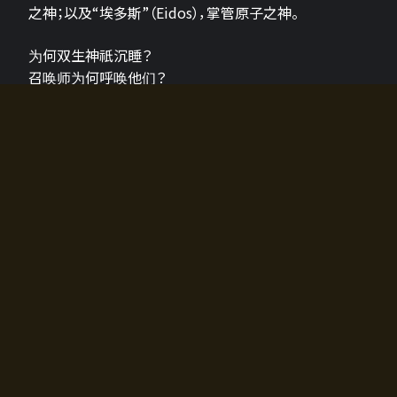
之神；以及“埃多斯”（Eidos），掌管原子之神。
为何双生神祇沉睡？
召唤师为何呼唤他们？
为何通往埃尔多拉迪亚的大门开启？
故事的真相将由玩家的行动揭晓，玩家的选择将影响游
戏中的走向。
所有答案都掌握在你的手中。
如何开始游戏
入门超级简单！只需安装钱包应用♪
您可以在电脑和智能手机上畅玩！