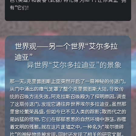
有”它们！
世界观——另一个世界“艾尔多拉
迪亚”
异世界“艾尔多拉迪亚”的景象
那一天，克里普图斯上空突然开启了一扇神秘的传送门。
从门中涌出的瘴气笼罩了整个克里普图斯大陆，导致传
统的召唤方法失效。阿克拉斯召唤殿为了探明原因，调查
了这扇传送门，发现它通往异世界埃尔多拉迪亚。虽然那
里曾经繁荣昌盛，但如今已不见人类的踪影；取而代之的
是凶猛的怪物，它们在郁郁葱葱的自然环境中游荡，吞噬
着文明的残骸。就在这片废墟之中，一种名为“埃尔德碎
片”的神秘物质被发现，同时还发现了相关的研究文献。