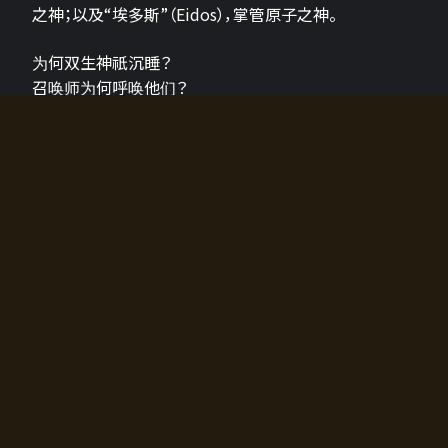
之神；以及“埃多斯”（Eidos），掌管原子之神。
为何双生神祇沉睡？
召唤师为何呼唤他们？
为何通往埃尔多拉迪亚的大门开启？
故事的真相将由玩家的行动揭晓，玩家的选择将影响游
戏中的走向。
所有答案都掌握在你的手中。
如何开始游戏
入门超级简单！只需安装钱包应用♪
您可以在电脑和智能手机上畅玩！