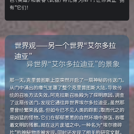
有”它们！
世界观——另一个世界“艾尔多拉
迪亚”
异世界“艾尔多拉迪亚”的景象
那一天，克里普图斯上空突然开启了一扇神秘的传送门。
从门中涌出的瘴气笼罩了整个克里普图斯大陆，导致传
统的召唤方法失效。阿克拉斯召唤殿为了探明原因，调查
了这扇传送门，发现它通往异世界埃尔多拉迪亚。虽然那
里曾经繁荣昌盛，但如今已不见人类的踪影；取而代之的
是凶猛的怪物，它们在郁郁葱葱的自然环境中游荡，吞噬
着文明的残骸。就在这片废墟之中，一种名为“埃尔德碎
片”的神秘物质被发现，同时还发现了相关的研究文献。