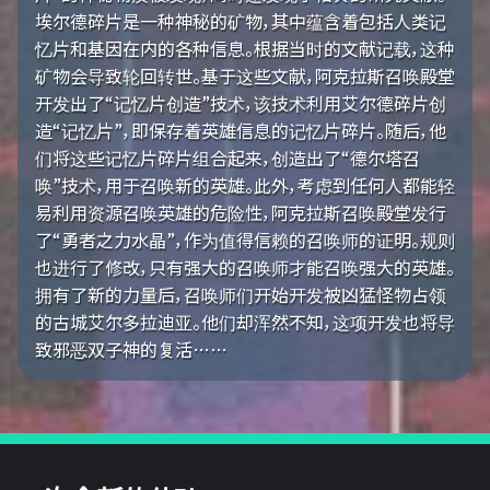
埃尔德碎片是一种神秘的矿物，其中蕴含着包括人类记
忆片和基因在内的各种信息。根据当时的文献记载，这种
矿物会导致轮回转世。基于这些文献，阿克拉斯召唤殿堂
开发出了“记忆片创造”技术，该技术利用艾尔德碎片创
造“记忆片”，即保存着英雄信息的记忆片碎片。随后，他
们将这些记忆片碎片组合起来，创造出了“德尔塔召
唤”技术，用于召唤新的英雄。此外，考虑到任何人都能轻
易利用资源召唤英雄的危险性，阿克拉斯召唤殿堂发行
了“勇者之力水晶”，作为值得信赖的召唤师的证明。规则
也进行了修改，只有强大的召唤师才能召唤强大的英雄。
拥有了新的力量后，召唤师们开始开发被凶猛怪物占领
的古城艾尔多拉迪亚。他们却浑然不知，这项开发也将导
致邪恶双子神的复活……