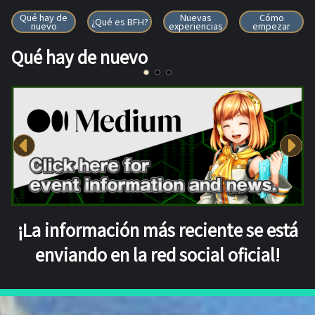
VALIENTES HÉROES DE LA FR
Qué hay de
Nuevas
Cómo
¿Qué es BFH?
nuevo
experiencias
empezar
Qué hay de nuevo
¡La información más reciente se está
enviando en la red social oficial!